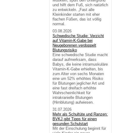
Muskeln, spürt den Untergrund
und hilft dem Fuß, sich natürlich
zu entwickeln. „Fast alle
Kleinkinder starten mit eher
flachen Füßen, das ist völlig
normal.
03.08.2026
Schwedische Studie: Verzicht
auf Vitamin-K-Gabe bei
Neugeborenen verdoppelt
Blutungsrisiko
Eine schwedische Studie macht
darauf aufmerksam, dass
Babys, die keine intramuskuläre
Vitamin-K-Gabe erhielten, bis
zum Alter von sechs Monaten
eine um 52% erhöhtes Risiko
für Blutungen jeglicher Art und
eine fast dreifach erhöhte
Wahrscheinlichkeit für
intrakranielle Blutungen
(Hirnblutung) aufwiesen.
31.07.2026
Mehr als Schultüte und Ranzen:
BVKJ gibt Tipps für einen
gesunden Schulstart
Mit der Einschulung beginnt für