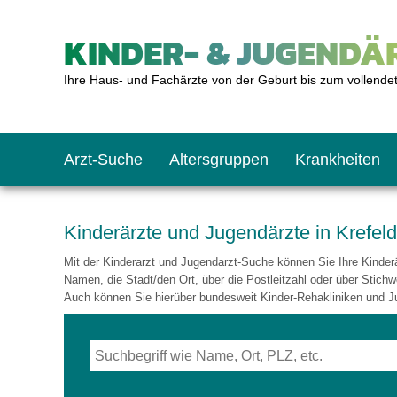
KINDER- & JUGENDÄR
Ihre Haus- und Fachärzte von der Geburt bis zum vollende
Arzt-Suche
Altersgruppen
Krankheiten
Das erste Jahr
Baby: U1 bis U6
Impfkalender
Notrufnummern
Notdienste
BMI-Rechner
Kinderärzte und Jugendärzte in Krefeld
Mit der Kinderarzt und Jugendarzt-Suche können Sie Ihre Kinderär
Kleinkinder
Kleinkind: U7 bis 
Impfen: Wann und w
Giftnotruf
Sozialpädiatrie
Körpergrößen-Rec
Namen, die Stadt/den Ort, über die Postleitzahl oder über Stichw
Auch können Sie hierüber bundesweit Kinder-Rehakliniken und J
Schulkinder
Schulkind: U10 bi
Was muss man bea
Hausapotheke
Gesundheitsämter
Blutdruckrechner
Jugendliche
Teenager: J1 bis J
Impfreaktionen
Sofortmaßnahmen
Link-Tipps
Wachstum-Rechne