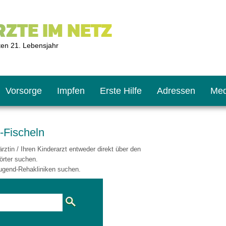
ZTE IM NETZ
ten 21. Lebensjahr
Vorsorge
Impfen
Erste Hilfe
Adressen
Med
-Fischeln
ztin / Ihren Kinderarzt entweder direkt über den
U9
ie oft?
hner
örter suchen.
ugend-Rehakliniken suchen.
s U11
chten?
2
r