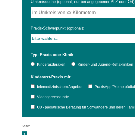
Umkreissuche (optional, nur bei angegebener PLZ oder Ort)
Impfsicherheit
Notdienste
Empfehlungen zum
Praxis-Schwerpunkt (optional):
Häufige Fragen
Hörlexikon
Typ: Praxis oder Klinik
Recht auf Impfung
Material zu den Vo
Kinderarztpraxen
Kinder- und Jugend-Rehakliniken
Kinderarzt-Praxis mit:
Vorsorge- und Impf
Entwicklungskalen
telemedizinischem Angebot
PraxisApp "Meine pädiat
Broschüren und Inf
Videosprechstunde
U0 - pädiatrische Beratung für Schwangere und deren Fam
Familienzeit gesun
Seite:
1