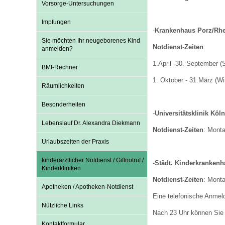
Vorsorge-Untersuchungen
Impfungen
Impfsicherheit
Notdienste
Empfehlungen zum
-
Krankenhaus Porz/Rhe
Sie möchten Ihr neugeborenes Kind
Notdienst-Zeiten
:
anmelden?
Häufige Fragen
Hörlexikon
1.April -30. September (
BMI-Rechner
1. Oktober - 31.März (Wi
Räumlichkeiten
Recht auf Impfung
Material zu den Vo
Besonderheiten
-
Universitätsklinik Köln
Lebenslauf Dr. Alexandra Diekmann
Vorsorge- und Impf
Entwicklungskalen
Notdienst-Zeiten
: Monta
Urlaubszeiten der Praxis
kinderärztlicher Notdienst / Giftnotruf /
Broschüren und Inf
-
Städt. Kinderkrankenh
Kinderkliniken
Notdienst-Zeiten
: Monta
Apotheken / Apotheken-Notdienst
Familienzeit gesun
Eine telefonische Anmeldu
Nützliche Links
Nach 23 Uhr können Sie 
Kontaktformular