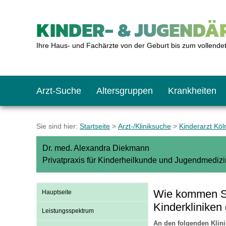
KINDER- & JUGENDÄR
Ihre Haus- und Fachärzte von der Geburt bis zum vollende
Arzt-Suche
Altersgruppen
Krankheiten
Das erste Jahr
Baby: U1 bis U6
Impfkalender
Notrufnummern
Notdienste
BMI-Rechner
Sie sind hier:
Startseite
>
Arzt-/Kliniksuche
>
Kinderarzt Kö
Dr. med. Alexandra Diekmann
Kleinkinder
Kleinkind: U7 bis 
Impfen: Wann und w
Giftnotruf
Sozialpädiatrie
Körpergrößen-Rec
Privatpraxis für Kinderheilkunde und Jugendmedizi
Schulkinder
Schulkind: U10 bi
Was muss man bea
Hausapotheke
Gesundheitsämter
Blutdruckrechner
Wie kommen Sie
Hauptseite
Kinderklinike
Leistungsspektrum
Jugendliche
Teenager: J1 bis J
Impfreaktionen
Sofortmaßnahmen
Link-Tipps
Wachstum-Rechne
An den folgenden Klini