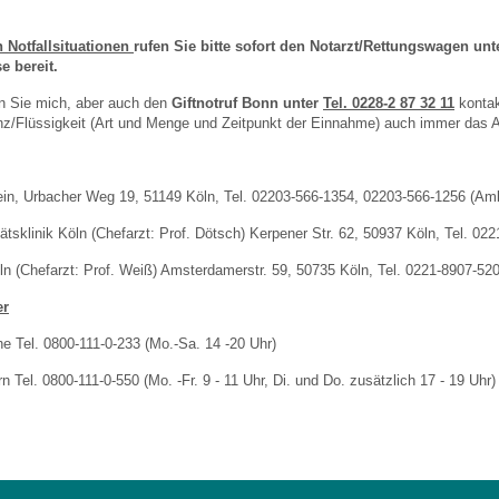
 Notfallsituationen
rufen Sie bitte sofort den Notarzt/Rettungswagen un
e bereit.
 Sie mich, aber auch den
Giftnotruf Bonn unter
Tel. 0228-2 87 32 11
kontak
Flüssigkeit (Art und Menge und Zeitpunkt der Einnahme) auch immer das Alt
ein, Urbacher Weg 19, 51149 Köln, Tel. 02203-566-1354, 02203-566-1256 (Am
tätsklinik Köln (Chefarzt: Prof. Dötsch) Kerpener Str. 62, 50937 Köln, Tel. 02
öln (Chefarzt: Prof. Weiß) Amsterdamerstr. 59, 50735 Köln, Tel. 0221-8907-52
r
he Tel. 0800-111-0-233 (Mo.-Sa. 14 -20 Uhr)
 Tel. 0800-111-0-550 (Mo. -Fr. 9 - 11 Uhr, Di. und Do. zusätzlich 17 - 19 Uhr)