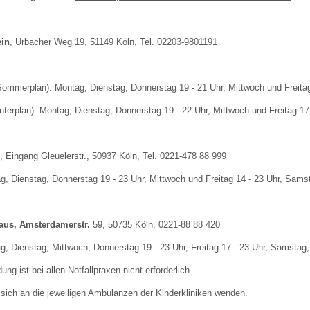
 Bildschirmmediengebrauch
in
, Urbacher Weg 19, 51149 Köln, Tel. 02203-9801191
Sommerplan): Montag, Dienstag, Donnerstag 19 - 21 Uhr, Mittwoch und Freitag
nterplan): Montag, Dienstag, Donnerstag 19 - 22 Uhr, Mittwoch und Freitag 17
rsorgen
, Eingang Gleuelerstr., 50937 Köln, Tel. 0221-478 88 999
erinnerung
der
g, Dienstag, Donnerstag 19 - 23 Uhr, Mittwoch und Freitag 14 - 23 Uhr, Samst
ormationsflyer
aus, Amsterdamerstr.
59, 50735 Köln, 0221-88 88 420
g, Dienstag, Mittwoch, Donnerstag 19 - 23 Uhr, Freitag 17 - 23 Uhr, Samstag,
d gestalten
ng ist bei allen Notfallpraxen nicht erforderlich.
sich an die jeweiligen Ambulanzen der Kinderkliniken wenden.