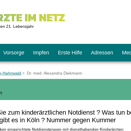
ZTE IM NETZ
ten 21. Lebensjahr
Vorsorge
Impfen
Erste Hilfe
Adressen
Med
ln-Hahnwald
> Dr. med. Alexandra Diekmann
U9
ie oft?
hner
n
s U11
chten?
 zum kinderärztlichen Notdienst ? Was tun b
n gibt es in Köln ? Nummer gegen Kummer
2
r
ken eingerichtete
Notdienstpraxen mit diensthabenden Kinderärzten
: