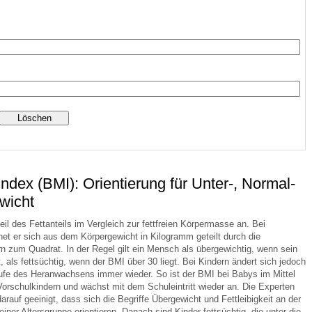
 Bildschirmmediengebrauch
rsorgen
erinnerung
der
dex (BMI): Orientierung für Unter-, Normal-
wicht
ormationsflyer
eil des Fettanteils im Vergleich zur fettfreien Körpermasse an. Bei
t er sich aus dem Körpergewicht in Kilogramm geteilt durch die
n zum Quadrat. In der Regel gilt ein Mensch als übergewichtig, wenn sein
, als fettsüchtig, wenn der BMI über 30 liegt. Bei Kindern ändert sich jedoch
d gestalten
aufe des Heranwachsens immer wieder. So ist der BMI bei Babys im Mittel
Vorschulkindern und wächst mit dem Schuleintritt wieder an. Die Experten
rauf geeinigt, dass sich die Begriffe Übergewicht und Fettleibigkeit an der
iner Altersgruppe orientieren. Danach sind Kinder fettsüchtig, die unter die