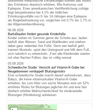
Bestimmte medizinische Erkrankungen können das Risiko
des Ertrinkens drastisch erhöhen, Wie Autismus und
Epilepsie. Einer amerikanischen Veröffentlichung zufolge
liegt beispielsweise bei 4,1% der tödlichen
Ertrinkungsunfälle von 0- bis 14-Jährigen eine Epilepsie
als Begleiterkrankung vor, verglichen mit 0,7% bis 1,7% in
der Allgemeinbevölkerung.
06.08.2026
Barfußlaufen fördert gesunde Kinderfüße
Kinder ziehen im Sommer gerne die Schuhe aus, laufen
barfuß über Wiesen, Sand und Waldboden und stärken
dabei ganz nebenbei ihre Füße. Denn wer barfuß geht,
trainiert Muskeln, spürt den Untergrund und hilft dem Fuß,
sich natürlich zu entwickeln. „Fast alle Kleinkinder starten
mit eher flachen Füßen, das ist völlig normal.
03.08.2026
Schwedische Studie: Verzicht auf Vitamin-K-Gabe bei
Neugeborenen verdoppelt Blutungsrisiko
Eine schwedische Studie macht darauf aufmerksam, dass
Babys, die keine intramuskuläre Vitamin-K-Gabe
erhielten, bis zum Alter von sechs Monaten eine um 52%
erhöhtes Risiko für Blutungen jeglicher Art und eine fast
dreifach erhöhte Wahrscheinlichkeit für intrakranielle
Blutungen (Hirnblutung) aufwiesen.