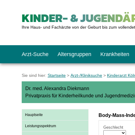
KINDER- & JUGENDÄR
Ihre Haus- und Fachärzte von der Geburt bis zum vollende
Arzt-Suche
Altersgruppen
Krankheiten
Das erste Jahr
Baby: U1 bis U6
Impfkalender
Notrufnummern
Notdienste
BMI-Rechner
Sie sind hier:
Startseite
>
Arzt-/Kliniksuche
>
Kinderarzt Kö
Dr. med. Alexandra Diekmann
Kleinkinder
Kleinkind: U7 bis 
Impfen: Wann und w
Giftnotruf
Sozialpädiatrie
Körpergrößen-Rec
Privatpraxis für Kinderheilkunde und Jugendmedizi
Schulkinder
Schulkind: U10 bi
Was muss man bea
Hausapotheke
Gesundheitsämter
Blutdruckrechner
Hauptseite
Body-Mass-Inde
Leistungsspektrum
Geschlecht
Jugendliche
Teenager: J1 bis J
Impfreaktionen
Sofortmaßnahmen
Link-Tipps
Wachstum-Rechne