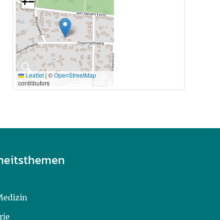
+
−
🔍
Leaflet
|
©
OpenStreetMap
contributors
heitsthemen
Medizin
rie