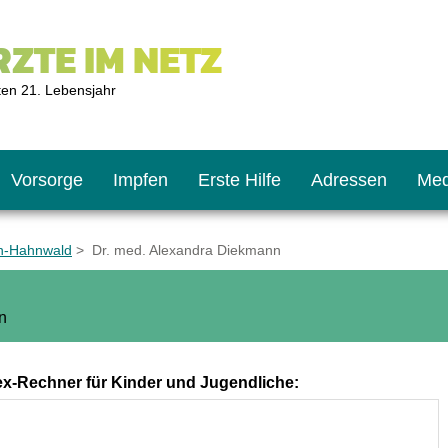
ZTE IM NETZ
ten 21. Lebensjahr
Vorsorge
Impfen
Erste Hilfe
Adressen
Med
ln-Hahnwald
> Dr. med. Alexandra Diekmann
U9
ie oft?
hner
n
s U11
chten?
x-Rechner für Kinder und Jugendliche:
2
r