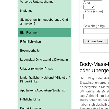
Vorsorge-Untersuchungen
Alter
Impfungen
Größe (in cm)
Impfsicherheit
Notdienste
Empfehlungen zum
Sie möchten Ihr neugeborenes Kind
anmelden?
Gewicht (in kg)
Häufige Fragen
Hörlexikon
BMI-Rechner
Räumlichkeiten
Recht auf Impfung
Material zu den Vo
Besonderheiten
Lebenslauf Dr. Alexandra Diekmann
Vorsorge- und Impf
Entwicklungskalen
Body-Mass-In
Urlaubszeiten der Praxis
oder Überge
kinderärztlicher Notdienst / Giftnotruf /
Broschüren und Inf
Der BMI gibt den Ant
Kinderkliniken
Erwachsenen errechne
Körpergröße in Meter
Apotheken / Apotheken-Notdienst
BMI größer als 25 ist
Familienzeit gesun
das Verhältnis im L
Nützliche Links
etwas höher als bei 
haben sich deshalb da
Kontaktformular
Streuung der BMI in e