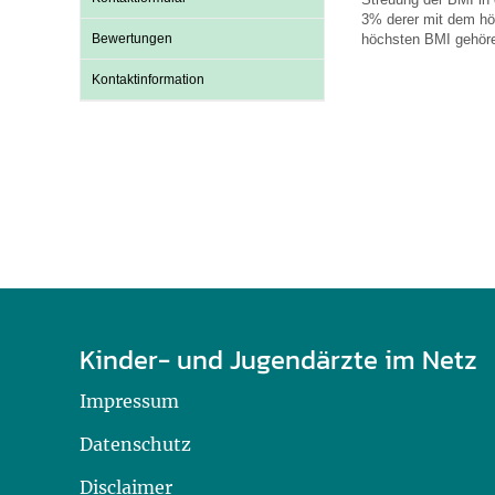
U0-Vorsorge
3% derer mit dem hö
Bewertungen
höchsten BMI gehör
Kontaktinformation
Kinder- und Jugendärzte im Netz
Impressum
Datenschutz
Disclaimer