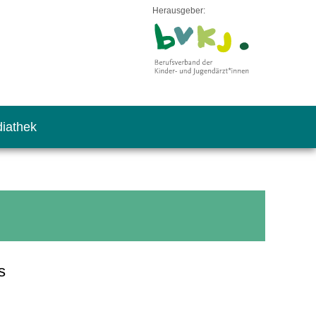
Herausgeber:
iathek
s