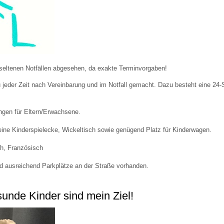
 Bildschirmmediengebrauch
seltenen Notfällen abgesehen, da exakte Terminvorgaben!
eder Zeit nach Vereinbarung und im Notfall gemacht. Dazu besteht eine 24-S
rsorgen
ngen für Eltern/Erwachsene.
erinnerung
der
 eine Kinderspielecke, Wickeltisch sowie genügend Platz für Kinderwagen.
h, Französisch
ormationsflyer
nd ausreichend Parkplätze an der Straße vorhanden.
sunde Kinder sind mein Ziel!
d gestalten