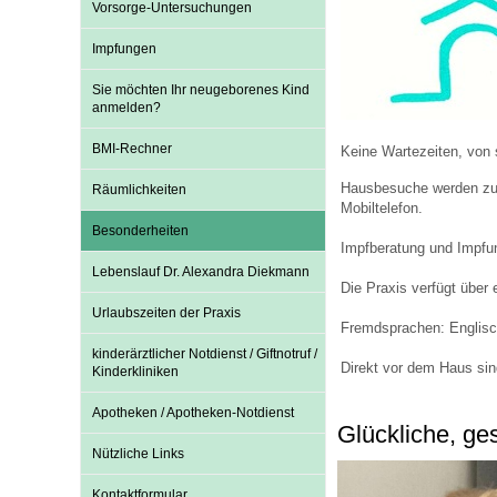
Vorsorge-Untersuchungen
Impfungen
Impfsicherheit
Notdienste
Empfehlungen zum
Sie möchten Ihr neugeborenes Kind
anmelden?
Häufige Fragen
Hörlexikon
BMI-Rechner
Keine Wartezeiten, von 
Hausbesuche werden zu j
Räumlichkeiten
Mobiltelefon.
Recht auf Impfung
Material zu den Vo
Besonderheiten
Impfberatung und Impfu
Lebenslauf Dr. Alexandra Diekmann
Vorsorge- und Impf
Entwicklungskalen
Die Praxis verfügt über
Urlaubszeiten der Praxis
Fremdsprachen: Englisc
kinderärztlicher Notdienst / Giftnotruf /
Broschüren und Inf
Direkt vor dem Haus si
Kinderkliniken
Apotheken / Apotheken-Notdienst
Glückliche, ge
Familienzeit gesun
Nützliche Links
Kontaktformular