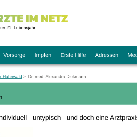
ZTE IM NETZ
ten 21. Lebensjahr
Vorsorge
Impfen
Erste Hilfe
Adressen
Med
ln-Hahnwald
> Dr. med. Alexandra Diekmann
U9
ie oft?
hner
n
s U11
chten?
ndividuell - untypisch - und doch eine Arztpraxi
2
r