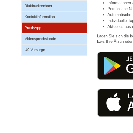
Informationen
Blutdruckrechner
Persönliche Na
Automatische 
Kontaktinformation
Impfsicherheit
Notdienste
Empfehlungen zum
Individuelle T
Aktuelles aus 
PraxisApp
Laden Sie sich die k
Häufige Fragen
Hörlexikon
Videosprechstunde
bzw. Ihre Ärztin oder 
U0-Vorsorge
Recht auf Impfung
Material zu den Vo
Vorsorge- und Impf
Entwicklungskalen
Broschüren und Inf
Familienzeit gesun