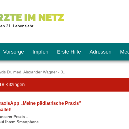
ZTE IM NETZ
ten 21. Lebensjahr
Vorsorge
Impfen
Erste Hilfe
Adressen
Med
xis Dr. med. Alexander Wagner - 9...
18 Kitzingen
U9
ie oft?
hner
raxisApp „Meine pädiatrische Praxis“
s U11
chten?
altet!
unserer Praxis –
 auf Ihrem Smartphone
2
r