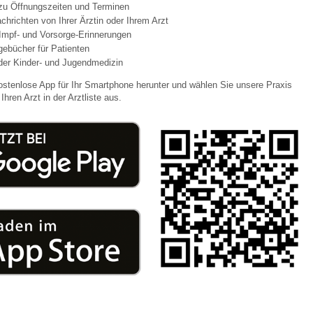
 zu Öffnungszeiten und Terminen
chrichten von Ihrer Ärztin oder Ihrem Arzt
Impf- und Vorsorge-Erinnerungen
 Bildschirmmediengebrauch
agebücher für Patienten
der Kinder- und Jugendmedizin
ostenlose App für Ihr Smartphone herunter und wählen Sie unsere Praxis
Ihren Arzt in der Arztliste aus.
rsorgen
erinnerung
der
ormationsflyer
d gestalten