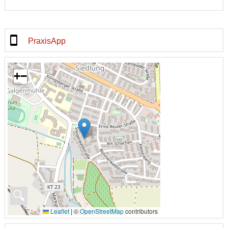
PraxisApp
+
−
🔍
Leaflet
|
©
OpenStreetMap
contributors