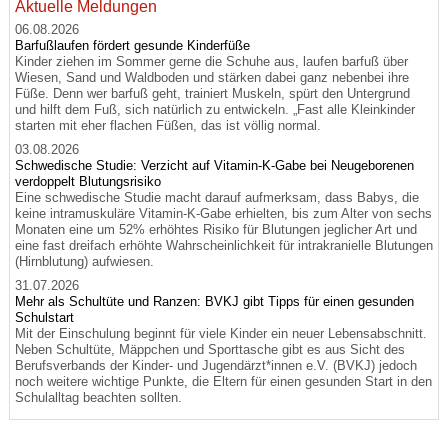
Aktuelle Meldungen
06.08.2026
Barfußlaufen fördert gesunde Kinderfüße
Kinder ziehen im Sommer gerne die Schuhe aus, laufen barfuß über
Wiesen, Sand und Waldboden und stärken dabei ganz nebenbei ihre
Füße. Denn wer barfuß geht, trainiert Muskeln, spürt den Untergrund
und hilft dem Fuß, sich natürlich zu entwickeln. „Fast alle Kleinkinder
starten mit eher flachen Füßen, das ist völlig normal.
03.08.2026
Schwedische Studie: Verzicht auf Vitamin-K-Gabe bei Neugeborenen
verdoppelt Blutungsrisiko
Eine schwedische Studie macht darauf aufmerksam, dass Babys, die
keine intramuskuläre Vitamin-K-Gabe erhielten, bis zum Alter von sechs
Monaten eine um 52% erhöhtes Risiko für Blutungen jeglicher Art und
eine fast dreifach erhöhte Wahrscheinlichkeit für intrakranielle Blutungen
(Hirnblutung) aufwiesen.
31.07.2026
Mehr als Schultüte und Ranzen: BVKJ gibt Tipps für einen gesunden
Schulstart
Mit der Einschulung beginnt für viele Kinder ein neuer Lebensabschnitt.
Neben Schultüte, Mäppchen und Sporttasche gibt es aus Sicht des
Berufsverbands der Kinder- und Jugendärzt*innen e.V. (BVKJ) jedoch
noch weitere wichtige Punkte, die Eltern für einen gesunden Start in den
Schulalltag beachten sollten.