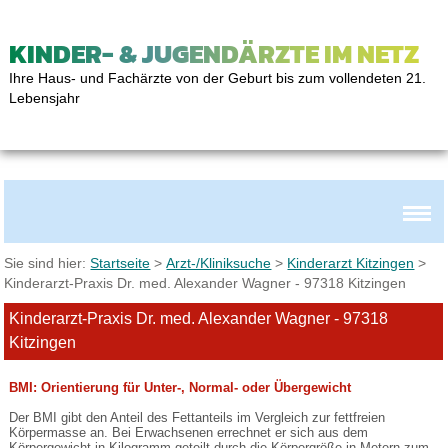
KINDER- & JUGENDÄRZTE IM NETZ
Ihre Haus- und Fachärzte von der Geburt bis zum vollendeten 21.
Lebensjahr
Sie sind hier:
Startseite
>
Arzt-/Kliniksuche
>
Kinderarzt Kitzingen
>
Kinderarzt-Praxis Dr. med. Alexander Wagner - 97318 Kitzingen
Kinderarzt-Praxis Dr. med. Alexander Wagner - 97318
Kitzingen
BMI: Orientierung für Unter-, Normal- oder Übergewicht
Der BMI gibt den Anteil des Fettanteils im Vergleich zur fettfreien
Körpermasse an. Bei Erwachsenen errechnet er sich aus dem
Körpergewicht in Kilogramm geteilt durch die Körpergröße in Metern zum