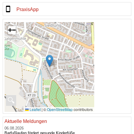
PraxisApp
+
−
🔍
Leaflet
|
©
OpenStreetMap
contributors
Aktuelle Meldungen
06.08.2026
Barfußlaufen fördert gesunde Kinderfüße