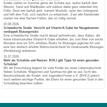
Kinder ziehen im Sommer gerne die Schuhe aus, laufen barfuß über
Wiesen, Sand und Waldboden und stärken dabei ganz nebenbei ihre
Füße. Denn wer barfuß geht, trainiert Muskeln, spürt den Untergrund
und hilft dem Fuß, sich natürlich zu entwickeln. „Fast alle Kleinkinder
starten mit eher flachen Füßen, das ist völlig normal.
03.08.2026
Schwedische Studie: Verzicht auf Vitamin-K-Gabe bei Neugeborenen
verdoppelt Blutungsrisiko
Eine schwedische Studie macht darauf aufmerksam, dass Babys, die
keine intramuskuläre Vitamin-K-Gabe erhielten, bis zum Alter von sechs
Monaten eine um 52% erhöhtes Risiko für Blutungen jeglicher Art und
eine fast dreifach erhöhte Wahrscheinlichkeit für intrakranielle Blutungen
(Hirnblutung) aufwiesen.
31.07.2026
Mehr als Schultüte und Ranzen: BVKJ gibt Tipps für einen gesunden
Schulstart
Mit der Einschulung beginnt für viele Kinder ein neuer Lebensabschnitt.
Neben Schultüte, Mäppchen und Sporttasche gibt es aus Sicht des
Berufsverbands der Kinder- und Jugendärzt*innen e.V. (BVKJ) jedoch
noch weitere wichtige Punkte, die Eltern für einen gesunden Start in den
Schulalltag beachten sollten.