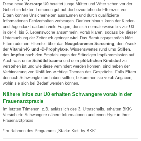
Diese neue
Vorsorge U0
bereitet junge Mütter und Väter schon vor der
Geburt im letzten Trimenon gut auf die bevorstehende Elternzeit vor.
Eltern können Unsicherheiten ausräumen und durch qualifizierte
Informationen Fehlverhalten vorbeugen. Darüber hinaus kann der Kinder-
und Jugendarzt dadurch viele Fragen, die sich normalerweise bis zur U3
in der 4. bis 5. Lebenswoche ansammeln, vorab klären, sodass bei dieser
Untersuchung der Zeitdruck geringer wird. Das Beratungsgespräch klärt
Eltern oder ein Elternteil über das
Neugeborenen-Screening
, den Zweck
der
Vitamin-K- und -D-Prophylaxe
, Wissenswertes rund ums
Stillen
,
das
Impfen
nach den Empfehlungen der Ständigen Impfkommission auf.
Auch was unter
Schütteltrauma
und dem
plötzlichen Kindstod
zu
verstehen ist und wie diese verhindert werden können, sind neben der
Verhinderung von
Unfällen
wichtige Themen des Gesprächs. Falls Eltern
dennoch Schwierigkeiten haben sollten, bekommen sie vorab Angaben,
wohin sie sich bei Bedarf wenden können.
Nähere Infos zur U0 erhalten Schwangere vorab in der
Frauenarztpraxis
Im letzten Trimenon, z.B. anlässlich des 3. Ultraschalls, erhalten BKK-
Versicherte Schwangere nähere Informationen und einen Flyer in Ihrer
Frauenarztpraxis.
*Im Rahmen des Programms „Starke Kids by BKK“