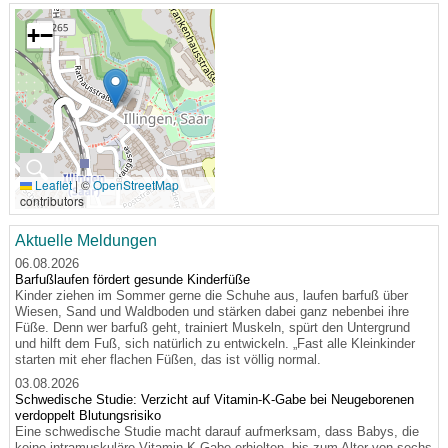
+
−
🔍
Leaflet
|
©
OpenStreetMap
contributors
Aktuelle Meldungen
06.08.2026
Barfußlaufen fördert gesunde Kinderfüße
Kinder ziehen im Sommer gerne die Schuhe aus, laufen barfuß über
Wiesen, Sand und Waldboden und stärken dabei ganz nebenbei ihre
Füße. Denn wer barfuß geht, trainiert Muskeln, spürt den Untergrund
und hilft dem Fuß, sich natürlich zu entwickeln. „Fast alle Kleinkinder
starten mit eher flachen Füßen, das ist völlig normal.
03.08.2026
Schwedische Studie: Verzicht auf Vitamin-K-Gabe bei Neugeborenen
verdoppelt Blutungsrisiko
Eine schwedische Studie macht darauf aufmerksam, dass Babys, die
keine intramuskuläre Vitamin-K-Gabe erhielten, bis zum Alter von sechs