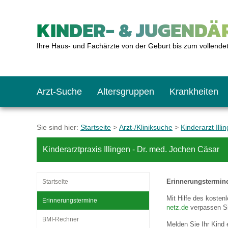
KINDER- & JUGENDÄR
Ihre Haus- und Fachärzte von der Geburt bis zum vollende
Arzt-Suche
Altersgruppen
Krankheiten
Das erste Jahr
Baby: U1 bis U6
Impfkalender
Notrufnummern
Notdienste
BMI-Rechner
Sie sind hier:
Startseite
>
Arzt-/Kliniksuche
>
Kinderarzt Illi
Kinderarztpraxis Illingen - Dr. med. Jochen Cäsar
Kleinkinder
Kleinkind: U7 bis 
Impfen: Wann und w
Giftnotruf
Sozialpädiatrie
Körpergrößen-Rec
Erinnerungstermin
Startseite
Schulkinder
Schulkind: U10 bi
Was muss man bea
Hausapotheke
Gesundheitsämter
Blutdruckrechner
Mit Hilfe des koste
Erinnerungstermine
netz.de
verpassen Si
BMI-Rechner
Jugendliche
Teenager: J1 bis J
Impfreaktionen
Sofortmaßnahmen
Link-Tipps
Wachstum-Rechne
Melden Sie Ihr Kind