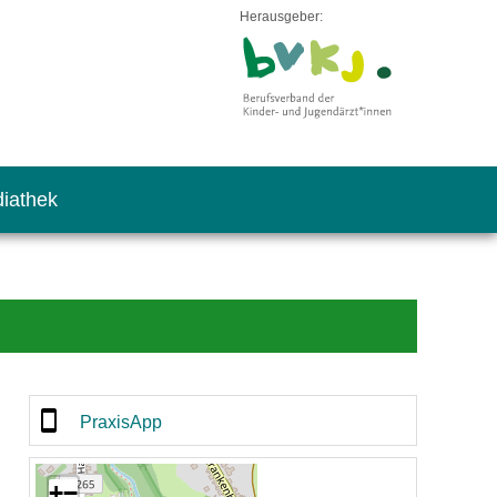
Herausgeber:
iathek
PraxisApp
+
−