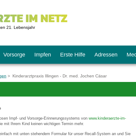
ZTE IM NETZ
ten 21. Lebensjahr
Vorsorge
Impfen
Erste Hilfe
Adressen
Med
ngen
> Kinderarztpraxis Illingen - Dr. med. Jochen Cäsar
U9
ie oft?
hner
e
s U11
chten?
nlosen Impf- und Vorsorge-Erinnerungssystems von
www.kinderaerzte-im-
e mit Ihrem Kind keinen wichtigen Termin mehr.
2
r
 einfach mit unten stehendem Formular für unser Recall-System an und Sie