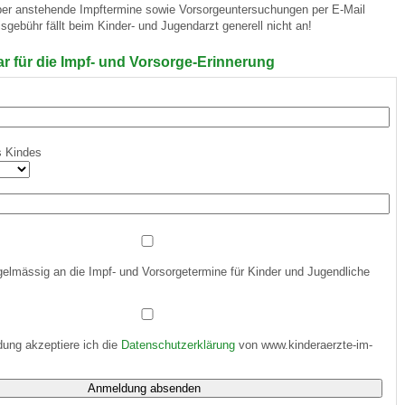
über anstehende Impftermine sowie Vorsorgeuntersuchungen per E-Mail
isgebühr fällt beim Kinder- und Jugendarzt generell nicht an!
 Bildschirmmediengebrauch
 für die Impf- und Vorsorge-Erinnerung
s Kindes
rsorgen
erinnerung
der
gelmässig an die Impf- und Vorsorgetermine für Kinder und Jugendliche
ormationsflyer
ung akzeptiere ich die
Datenschutzerklärung
von www.kinderaerzte-im-
d gestalten