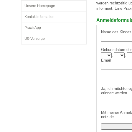
werden rechtzeitig 
Unsere Homepage
informiert. Eine Prax
Kontaktinformation
Impfsicherheit
Notdienste
Empfehlungen zum
Anmeldeformular
PraxisApp
Name des Kindes
Häufige Fragen
Hörlexikon
U0-Vorsorge
Geburtsdatum de
.
.
Recht auf Impfung
Material zu den Vo
Email
Vorsorge- und Impf
Entwicklungskalen
Ja, ich möchte re
erinnert werden
Broschüren und Inf
Mit meiner Anmeld
Familienzeit gesun
netz.de