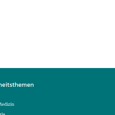
heitsthemen
Medizin
rie