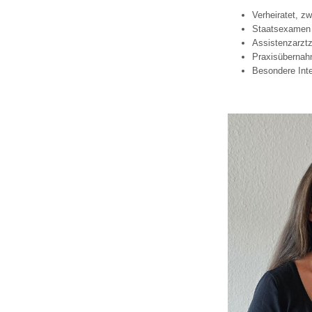
Verheiratet, zw
Staatsexamen
Assistenzarztze
Praxisübernah
Besondere Int