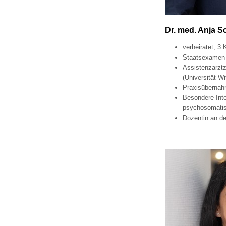
U0-Vorsorge
Dr. med. Anja 
verheiratet, 3 
Staatsexamen 
Assistenzarztze
(Universität W
Praxisübernah
Besondere Inte
psychosomati
Dozentin an d