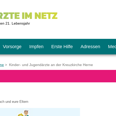
ZTE IM NETZ
ten 21. Lebensjahr
Vorsorge
Impfen
Erste Hilfe
Adressen
Med
rne
> Kinder- und Jugendärzte an der Kreuzkirche Herne
U9
ie oft?
hner
s U11
chten?
uch und eure Eltern
2
r