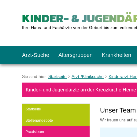
KINDER- & JUGENDÄR
Ihre Haus- und Fachärzte von der Geburt bis zum vollende
Arzt-Suche
Altersgruppen
Krankheiten
Das erste Jahr
Baby: U1 bis U6
Impfkalender
Notrufnummern
Notdienste
BMI-Rechner
Sie sind hier:
Startseite
>
Arzt-/Kliniksuche
>
Kinderarzt He
Kinder- und Jugendärzte an der Kreuzkirche Herne
Kleinkinder
Kleinkind: U7 bis 
Impfen: Wann und w
Giftnotruf
Sozialpädiatrie
Körpergrößen-Rec
Unser Team
Startseite
Schulkinder
Schulkind: U10 bi
Was muss man bea
Hausapotheke
Gesundheitsämter
Blutdruckrechner
Wir freuen uns auf e
Stellenangebote
Praxisteam
Jugendliche
Teenager: J1 bis J
Impfreaktionen
Sofortmaßnahmen
Link-Tipps
Wachstum-Rechne