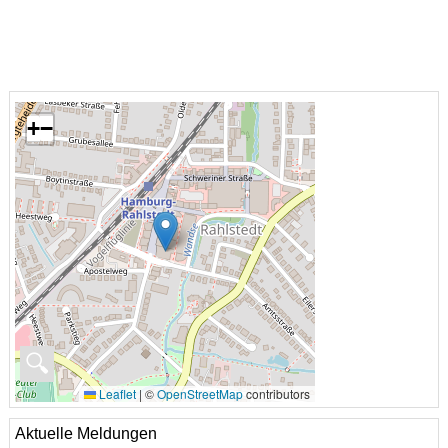
+
−
🔍
Leaflet
|
©
OpenStreetMap
contributors
Aktuelle Meldungen