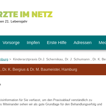
ZTE IM NETZ
ten 21. Lebensjahr
Vorsorge
Impfen
Erste Hilfe
Adressen
Med
mburg
> Kinderarztpraxis Dr.J. Schernikau, Dr. J. Schumann , Dr. K. B
 , Dr. K. Bergius & Dr. M. Baumeister, Hamburg
U9
ie oft?
hner
n
s U11
chten?
isinformation für Sie verfasst, um den Praxisablauf verständlich zu
2
r
s Miteinander sehen wir als gute Grundlage für den Behandlungserfolg und