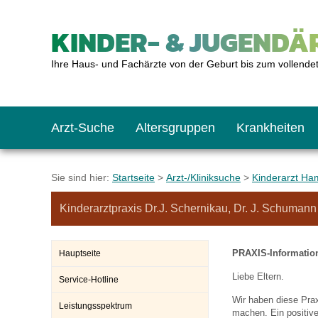
KINDER- & JUGENDÄR
Ihre Haus- und Fachärzte von der Geburt bis zum vollende
Arzt-Suche
Altersgruppen
Krankheiten
Das erste Jahr
Baby: U1 bis U6
Impfkalender
Notrufnummern
Notdienste
BMI-Rechner
Sie sind hier:
Startseite
>
Arzt-/Kliniksuche
>
Kinderarzt Ha
Kinderarztpraxis Dr.J. Schernikau, Dr. J. Schumann
Kleinkinder
Kleinkind: U7 bis 
Impfen: Wann und w
Giftnotruf
Sozialpädiatrie
Körpergrößen-Rec
PRAXIS-Informatio
Hauptseite
Schulkinder
Schulkind: U10 bi
Was muss man bea
Hausapotheke
Gesundheitsämter
Blutdruckrechner
Liebe Eltern.
Service-Hotline
Wir haben diese Prax
Leistungsspektrum
Jugendliche
Teenager: J1 bis J
Impfreaktionen
Sofortmaßnahmen
Link-Tipps
Wachstum-Rechne
machen. Ein positive