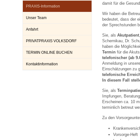
damit für die Gesund
PRAXIS-Information
Wir haben die Betreu
Unser Team
Impfsicherheit
Notdienste
Empfehlungen zum
bedeutet, dass der e
der Sprechstunden be
Anfahrt
Sie, als
Akutpatient
Häufige Fragen
Hörlexikon
Schernikau, Dr. Schu
PRIVATPRAXIS VOLKSDORF
haben die Möglichke
Termin
für die Akut
TERMIN ONLINE BUCHEN
telefonischer (ab 9
Recht auf Impfung
Material zu den Vo
Anmeldung in unsere
Kontaktinformation
Einschätzungen zu g
telefonische Errei
Vorsorge- und Impf
Entwicklungskalen
In diesem Fall stell
Sie, als
Terminpatie
Impfungen, Beratunge
Broschüren und Inf
Erscheinen ca. 10 m
terminlich betreut w
Zu den Vorsorgeunter
Familienzeit gesun
Krankenversic
Vorsorge-Heft