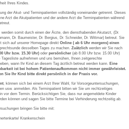
heit Ihres Kindes.
ung der Akut- und Terminpatienten vollständig voneinander getrennt. Dieses
 Bildschirmmediengebrauch
ine Arzt die Akutpatienten und der andere Arzt die Terminpatienten während
treut.
, werden somit durch einen der Ärzte, den diensthabenden Akutarzt, (Dr.
mann, Dr. Baumeister, Dr. Bergius, Dr. Schneider, Dr. Wittmar) betreut. Sie
it sich auf unserer Homepage direkt
Online ( ab 6 Uhr morgens) einen
sprechtsunde desselben Tages zu machen.
Zuätzlich
werden wir Sie nach
.00 Uhr bzw. 15.30 Uhr)
oder
persönlicher
(ab 8.00 Uhr bzw. 15.00 Uhr)
rsorgen
 Tagesliste aufnehmen und uns bemühen, Ihnen zeitgerechte
eben, wann Ihr Kind an diesem Tag ärztlich betreut werden kann.
Eine
chbarkeit ist bei hohem Patientenaufkommen nicht immer gewährleistet.
erinnerung
der
en Sie Ihr Kind bitte direkt persönlich in der Praxis vor.
nt
, können sich bei einem Arzt Ihrer Wahl, für Vorsorgeuntersuchungen,
n usw. anmelden. Als Terminpatient bitten wir Sie um rechtzeitiges
ormationsflyer
in vor dem Termin. Berücksichtigen Sie, dass nur angemeldete Kinder
erden können und sagen Sie bitte Termine bei Verhinderung rechtzeitig ab.
suchungen bringen Sie bitte mit:
d gestalten
hertenkarte/ Krankenschein