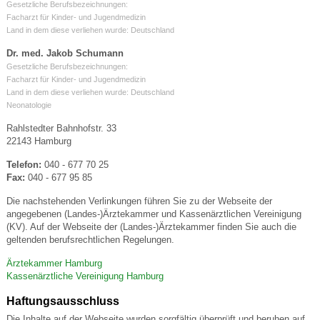
Gesetzliche Berufsbezeichnungen:
Facharzt für Kinder- und Jugendmedizin
Land in dem diese verliehen wurde: Deutschland
Dr. med. Jakob Schumann
Gesetzliche Berufsbezeichnungen:
Facharzt für Kinder- und Jugendmedizin
Land in dem diese verliehen wurde: Deutschland
Neonatologie
Rahlstedter Bahnhofstr. 33
22143 Hamburg
Telefon:
040 - 677 70 25
Fax:
040 - 677 95 85
Die nachstehenden Verlinkungen führen Sie zu der Webseite der
angegebenen (Landes-)Ärztekammer und Kassenärztlichen Vereinigung
(KV). Auf der Webseite der (Landes-)Ärztekammer finden Sie auch die
geltenden berufsrechtlichen Regelungen.
Ärztekammer Hamburg
Kassenärztliche Vereinigung Hamburg
Haftungsausschluss
Die Inhalte auf der Webseite wurden sorgfältig überprüft und beruhen auf