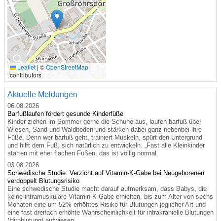
🔍
Leaflet
|
©
OpenStreetMap
contributors
Aktuelle Meldungen
06.08.2026
Barfußlaufen fördert gesunde Kinderfüße
Kinder ziehen im Sommer gerne die Schuhe aus, laufen barfuß über
Wiesen, Sand und Waldboden und stärken dabei ganz nebenbei ihre
Füße. Denn wer barfuß geht, trainiert Muskeln, spürt den Untergrund
und hilft dem Fuß, sich natürlich zu entwickeln. „Fast alle Kleinkinder
starten mit eher flachen Füßen, das ist völlig normal.
03.08.2026
Schwedische Studie: Verzicht auf Vitamin-K-Gabe bei Neugeborenen
verdoppelt Blutungsrisiko
Eine schwedische Studie macht darauf aufmerksam, dass Babys, die
keine intramuskuläre Vitamin-K-Gabe erhielten, bis zum Alter von sechs
Monaten eine um 52% erhöhtes Risiko für Blutungen jeglicher Art und
eine fast dreifach erhöhte Wahrscheinlichkeit für intrakranielle Blutungen
(Hirnblutung) aufwiesen.