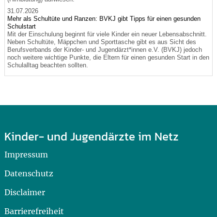
31.07.2026
Mehr als Schultüte und Ranzen: BVKJ gibt Tipps für einen gesunden
Schulstart
Mit der Einschulung beginnt für viele Kinder ein neuer Lebensabschnitt.
Neben Schultüte, Mäppchen und Sporttasche gibt es aus Sicht des
Berufsverbands der Kinder- und Jugendärzt*innen e.V. (BVKJ) jedoch
noch weitere wichtige Punkte, die Eltern für einen gesunden Start in den
Schulalltag beachten sollten.
Kinder- und Jugendärzte im Netz
Impressum
Datenschutz
Disclaimer
Barrierefreiheit