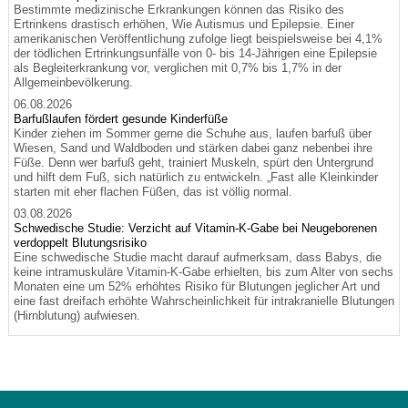
Bestimmte medizinische Erkrankungen können das Risiko des
Ertrinkens drastisch erhöhen, Wie Autismus und Epilepsie. Einer
amerikanischen Veröffentlichung zufolge liegt beispielsweise bei 4,1%
der tödlichen Ertrinkungsunfälle von 0- bis 14-Jährigen eine Epilepsie
als Begleiterkrankung vor, verglichen mit 0,7% bis 1,7% in der
Allgemeinbevölkerung.
06.08.2026
Barfußlaufen fördert gesunde Kinderfüße
Kinder ziehen im Sommer gerne die Schuhe aus, laufen barfuß über
Wiesen, Sand und Waldboden und stärken dabei ganz nebenbei ihre
Füße. Denn wer barfuß geht, trainiert Muskeln, spürt den Untergrund
und hilft dem Fuß, sich natürlich zu entwickeln. „Fast alle Kleinkinder
starten mit eher flachen Füßen, das ist völlig normal.
03.08.2026
Schwedische Studie: Verzicht auf Vitamin-K-Gabe bei Neugeborenen
verdoppelt Blutungsrisiko
Eine schwedische Studie macht darauf aufmerksam, dass Babys, die
keine intramuskuläre Vitamin-K-Gabe erhielten, bis zum Alter von sechs
Monaten eine um 52% erhöhtes Risiko für Blutungen jeglicher Art und
eine fast dreifach erhöhte Wahrscheinlichkeit für intrakranielle Blutungen
(Hirnblutung) aufwiesen.