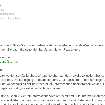
er
ngen:
 Bildschirmmediengebrauch
ugendmedizin
wurde: Deutschland
rsorgen
nkungen führen Sie zu der Webseite der angegebenen (Landes-)Ärztekammer u
nden Sie auch die geltenden berufsrechtlichen Regelungen.
ekammer
erinnerung
der
nigung Sachsen
ss
ormationsflyer
eite wurden sorgfältig überprüft und beruhen auf dem jeweils aktuellen Stand. 
und ohne Vorankündigung zu bearbeiten und zu aktualisieren. Trotz ständiger
eit und Vollständigkeit der bereitgestellten Informationen übernommen werden
igkeiten und typografische Fehler enthalten.
d gestalten
 sind ausschließlich zu Informationszwecken bestimmt. Die Informationen stel
usgebildeten Facharzt bzw. Fachärztin dar. Die Inhalte dürfen und können nic
von Behandlungsmethoden verwendet werden. Für Schäden oder Unannehmlic