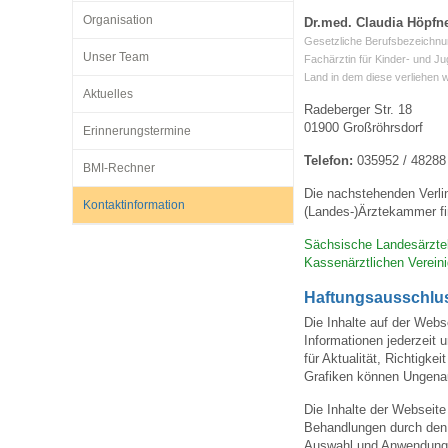
Organisation
Dr.med. Claudia Höpfn
Gesetzliche Berufsbezeichnu
Unser Team
Impfsicherheit
Notdienste
Empfehlungen zum
Fachärztin für Kinder- und J
Land in dem diese verliehen 
Aktuelles
Radeberger Str. 18
Häufige Fragen
Hörlexikon
01900 Großröhrsdorf
Erinnerungstermine
Telefon:
035952 / 48288
BMI-Rechner
Recht auf Impfung
Material zu den Vo
Die nachstehenden Verli
Kontaktinformation
(Landes-)Ärztekammer fi
Sächsische Landesärzt
Vorsorge- und Impf
Entwicklungskalen
Kassenärztlichen Verei
Haftungsausschlu
Broschüren und Inf
Die Inhalte auf der Webs
Informationen jederzeit 
für Aktualität, Richtigk
Grafiken können Ungenau
Familienzeit gesun
Die Inhalte der Webseite
Behandlungen durch den a
Auswahl und Anwendung 