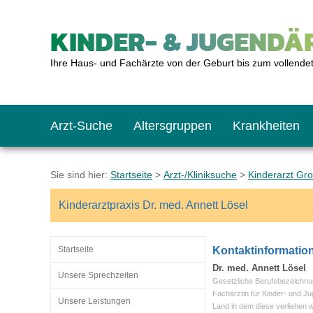
KINDER- & JUGENDÄR
Ihre Haus- und Fachärzte von der Geburt bis zum vollende
Arzt-Suche
Altersgruppen
Krankheiten
Das erste Jahr
Baby: U1 bis U6
Impfkalender
Notrufnummern
Notdienste
BMI-Rechner
Sie sind hier:
Startseite
>
Arzt-/Kliniksuche
>
Kinderarzt Gr
Kinderarztpraxis Dr. med. Annett Lösel
Kleinkinder
Kleinkind: U7 bis 
Impfen: Wann und w
Giftnotruf
Sozialpädiatrie
Körpergrößen-Rec
Startseite
Kontaktinformatio
Schulkinder
Schulkind: U10 bi
Was muss man bea
Hausapotheke
Gesundheitsämter
Blutdruckrechner
Dr. med. Annett Lösel
Unsere Sprechzeiten
Gesetzliche Berufsbezeichnu
Fachärztin für Kinder- und J
Unsere Leistungen
Land in dem diese verliehen 
Jugendliche
Teenager: J1 bis J
Impfreaktionen
Sofortmaßnahmen
Link-Tipps
Wachstum-Rechne