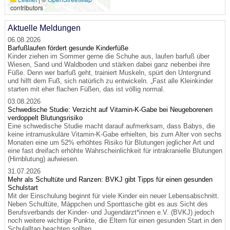
contributors
Aktuelle Meldungen
06.08.2026
Barfußlaufen fördert gesunde Kinderfüße
Kinder ziehen im Sommer gerne die Schuhe aus, laufen barfuß über
Wiesen, Sand und Waldboden und stärken dabei ganz nebenbei ihre
Füße. Denn wer barfuß geht, trainiert Muskeln, spürt den Untergrund
und hilft dem Fuß, sich natürlich zu entwickeln. „Fast alle Kleinkinder
starten mit eher flachen Füßen, das ist völlig normal.
03.08.2026
Schwedische Studie: Verzicht auf Vitamin-K-Gabe bei Neugeborenen
verdoppelt Blutungsrisiko
Eine schwedische Studie macht darauf aufmerksam, dass Babys, die
keine intramuskuläre Vitamin-K-Gabe erhielten, bis zum Alter von sechs
Monaten eine um 52% erhöhtes Risiko für Blutungen jeglicher Art und
eine fast dreifach erhöhte Wahrscheinlichkeit für intrakranielle Blutungen
(Hirnblutung) aufwiesen.
31.07.2026
Mehr als Schultüte und Ranzen: BVKJ gibt Tipps für einen gesunden
Schulstart
Mit der Einschulung beginnt für viele Kinder ein neuer Lebensabschnitt.
Neben Schultüte, Mäppchen und Sporttasche gibt es aus Sicht des
Berufsverbands der Kinder- und Jugendärzt*innen e.V. (BVKJ) jedoch
noch weitere wichtige Punkte, die Eltern für einen gesunden Start in den
Schulalltag beachten sollten.