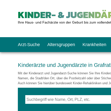
KINDER- & JUGENDÄR
Ihre Haus- und Fachärzte von der Geburt bis zum vollende
Arzt-Suche
Altersgruppen
Krankheiten
Das erste Jahr
Baby: U1 bis U6
Impfkalender
Notrufnummern
Notdienste
BMI-Rechner
Kinderärzte und Jugendärzte in Grafra
Mit der Kinderarzt und Jugendarzt-Suche können Sie Ihre Kinderär
Kleinkinder
Kleinkind: U7 bis 
Impfen: Wann und w
Giftnotruf
Sozialpädiatrie
Körpergrößen-Rec
Namen, die Stadt/den Ort, über die Postleitzahl oder über Stichw
Auch können Sie hierüber bundesweit Kinder-Rehakliniken und J
Schulkinder
Schulkind: U10 bi
Was muss man bea
Hausapotheke
Gesundheitsämter
Blutdruckrechner
Jugendliche
Teenager: J1 bis J
Impfreaktionen
Sofortmaßnahmen
Link-Tipps
Wachstum-Rechne