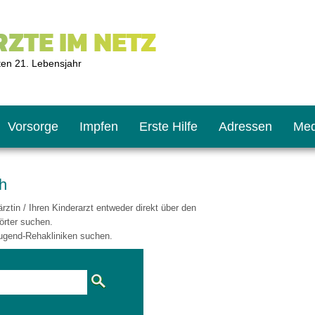
ZTE IM NETZ
ten 21. Lebensjahr
Vorsorge
Impfen
Erste Hilfe
Adressen
Med
th
ztin / Ihren Kinderarzt entweder direkt über den
U9
ie oft?
hner
örter suchen.
ugend-Rehakliniken suchen.
s U11
chten?
2
r