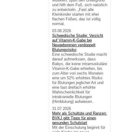
Muskeln, spürt den Untergrund
und hilft dem Fuß, sich natürlich
zu entwickeln. „Fast alle
Kleinkinder starten mit eher
flachen Füßen, das ist völlig
normal.
03.08.2026
Schwedische Studie: Verzicht
auf Vitamin-K-Gabe bei
Neugeborenen verdoppelt
Blutungsrisiko
Eine schwedische Studie macht
darauf aufmerksam, dass
Babys, die keine intramuskuläre
Vitamin-K-Gabe erhielten, bis
zum Alter von sechs Monaten
eine um 52% erhöhtes Risiko
für Blutungen jeglicher Art und
eine fast dreifach erhöhte
Wahrscheinlichkeit für
intrakranielle Blutungen
(Hirnblutung) aufwiesen.
31.07.2026
Mehr als Schultüte und Ranzen:
BVKJ gibt Tipps für einen
gesunden Schulstart
Mit der Einschulung beginnt für