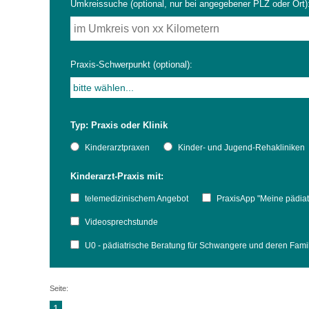
Umkreissuche (optional, nur bei angegebener PLZ oder Ort)
Impfsicherheit
Notdienste
Empfehlungen zum
Praxis-Schwerpunkt (optional):
Häufige Fragen
Hörlexikon
Typ: Praxis oder Klinik
Recht auf Impfung
Material zu den Vo
Kinderarztpraxen
Kinder- und Jugend-Rehakliniken
Kinderarzt-Praxis mit:
Vorsorge- und Impf
Entwicklungskalen
telemedizinischem Angebot
PraxisApp "Meine pädiat
Broschüren und Inf
Videosprechstunde
U0 - pädiatrische Beratung für Schwangere und deren Fam
Familienzeit gesun
Seite:
1