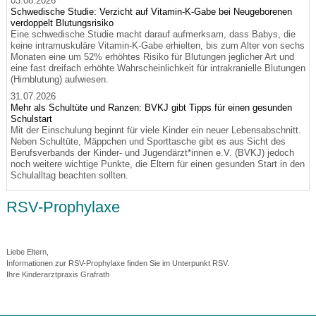
03.08.2026
Schwedische Studie: Verzicht auf Vitamin-K-Gabe bei Neugeborenen
verdoppelt Blutungsrisiko
Eine schwedische Studie macht darauf aufmerksam, dass Babys, die
keine intramuskuläre Vitamin-K-Gabe erhielten, bis zum Alter von sechs
Monaten eine um 52% erhöhtes Risiko für Blutungen jeglicher Art und
eine fast dreifach erhöhte Wahrscheinlichkeit für intrakranielle Blutungen
(Hirnblutung) aufwiesen.
31.07.2026
Mehr als Schultüte und Ranzen: BVKJ gibt Tipps für einen gesunden
Schulstart
Mit der Einschulung beginnt für viele Kinder ein neuer Lebensabschnitt.
Neben Schultüte, Mäppchen und Sporttasche gibt es aus Sicht des
Berufsverbands der Kinder- und Jugendärzt*innen e.V. (BVKJ) jedoch
noch weitere wichtige Punkte, die Eltern für einen gesunden Start in den
Schulalltag beachten sollten.
RSV-Prophylaxe
Liebe Eltern,
Informationen zur RSV-Prophylaxe finden Sie im Unterpunkt RSV.
Ihre Kinderarztpraxis Grafrath