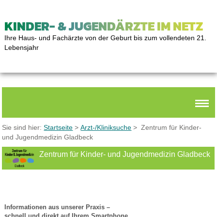
KINDER- & JUGENDÄRZTE IM NETZ
Ihre Haus- und Fachärzte von der Geburt bis zum vollendeten 21.
Lebensjahr
Sie sind hier:
Startseite
>
Arzt-/Kliniksuche
> Zentrum für Kinder-
und Jugendmedizin Gladbeck
Zentrum für Kinder- und Jugendmedizin Gladbeck
Wir haben die PraxisApp „Meine pädiatrische Praxis“
für Sie freigeschaltet!
Informationen aus unserer Praxis –
schnell und direkt auf Ihrem Smartphone