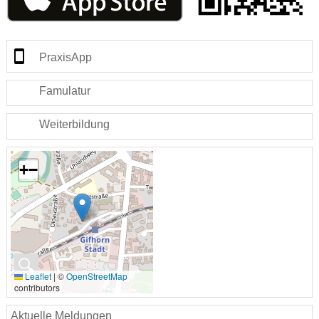
PraxisApp
Famulatur
Weiterbildung
+
−
🔍
Leaflet
|
©
OpenStreetMap
contributors
Aktuelle Meldungen