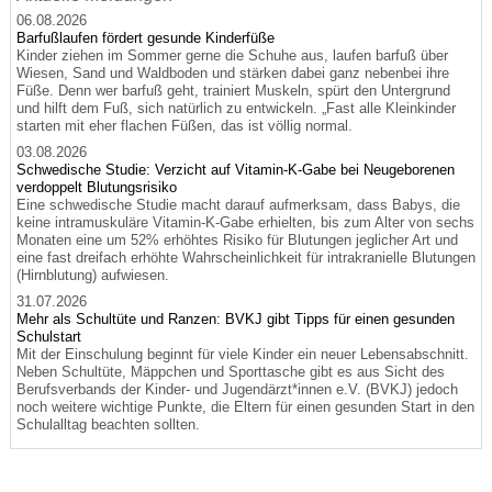
06.08.2026
Barfußlaufen fördert gesunde Kinderfüße
Kinder ziehen im Sommer gerne die Schuhe aus, laufen barfuß über
Wiesen, Sand und Waldboden und stärken dabei ganz nebenbei ihre
Füße. Denn wer barfuß geht, trainiert Muskeln, spürt den Untergrund
und hilft dem Fuß, sich natürlich zu entwickeln. „Fast alle Kleinkinder
starten mit eher flachen Füßen, das ist völlig normal.
03.08.2026
Schwedische Studie: Verzicht auf Vitamin-K-Gabe bei Neugeborenen
verdoppelt Blutungsrisiko
Eine schwedische Studie macht darauf aufmerksam, dass Babys, die
keine intramuskuläre Vitamin-K-Gabe erhielten, bis zum Alter von sechs
Monaten eine um 52% erhöhtes Risiko für Blutungen jeglicher Art und
eine fast dreifach erhöhte Wahrscheinlichkeit für intrakranielle Blutungen
(Hirnblutung) aufwiesen.
31.07.2026
Mehr als Schultüte und Ranzen: BVKJ gibt Tipps für einen gesunden
Schulstart
Mit der Einschulung beginnt für viele Kinder ein neuer Lebensabschnitt.
Neben Schultüte, Mäppchen und Sporttasche gibt es aus Sicht des
Berufsverbands der Kinder- und Jugendärzt*innen e.V. (BVKJ) jedoch
noch weitere wichtige Punkte, die Eltern für einen gesunden Start in den
Schulalltag beachten sollten.