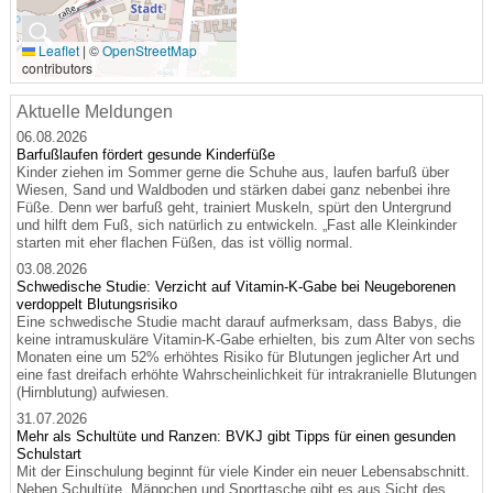
🔍
Leaflet
|
©
OpenStreetMap
contributors
Aktuelle Meldungen
06.08.2026
Barfußlaufen fördert gesunde Kinderfüße
Kinder ziehen im Sommer gerne die Schuhe aus, laufen barfuß über
Wiesen, Sand und Waldboden und stärken dabei ganz nebenbei ihre
Füße. Denn wer barfuß geht, trainiert Muskeln, spürt den Untergrund
und hilft dem Fuß, sich natürlich zu entwickeln. „Fast alle Kleinkinder
starten mit eher flachen Füßen, das ist völlig normal.
03.08.2026
Schwedische Studie: Verzicht auf Vitamin-K-Gabe bei Neugeborenen
verdoppelt Blutungsrisiko
Eine schwedische Studie macht darauf aufmerksam, dass Babys, die
keine intramuskuläre Vitamin-K-Gabe erhielten, bis zum Alter von sechs
Monaten eine um 52% erhöhtes Risiko für Blutungen jeglicher Art und
eine fast dreifach erhöhte Wahrscheinlichkeit für intrakranielle Blutungen
(Hirnblutung) aufwiesen.
31.07.2026
Mehr als Schultüte und Ranzen: BVKJ gibt Tipps für einen gesunden
Schulstart
Mit der Einschulung beginnt für viele Kinder ein neuer Lebensabschnitt.
Neben Schultüte, Mäppchen und Sporttasche gibt es aus Sicht des