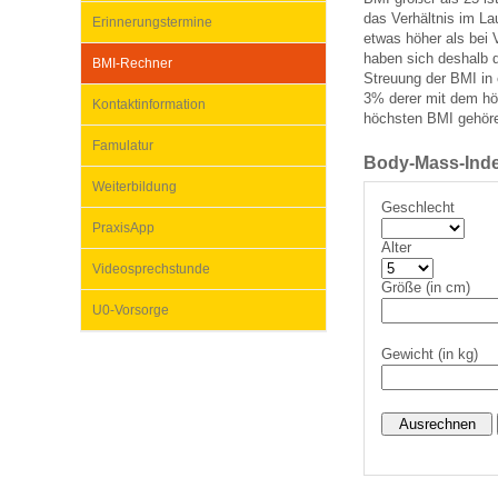
das Verhältnis im L
Erinnerungstermine
etwas höher als bei 
haben sich deshalb da
BMI-Rechner
Impfsicherheit
Notdienste
Empfehlungen zum
Streuung der BMI in e
3% derer mit dem hö
Kontaktinformation
höchsten BMI gehör
Häufige Fragen
Hörlexikon
Famulatur
Body-Mass-Inde
Weiterbildung
Geschlecht
Recht auf Impfung
Material zu den Vo
PraxisApp
Alter
Videosprechstunde
Vorsorge- und Impf
Entwicklungskalen
Größe (in cm)
U0-Vorsorge
Gewicht (in kg)
Broschüren und Inf
Familienzeit gesun