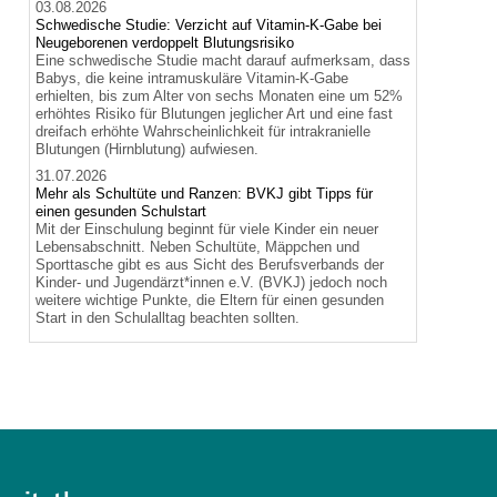
03.08.2026
Schwedische Studie: Verzicht auf Vitamin-K-Gabe bei
Neugeborenen verdoppelt Blutungsrisiko
Eine schwedische Studie macht darauf aufmerksam, dass
Babys, die keine intramuskuläre Vitamin-K-Gabe
erhielten, bis zum Alter von sechs Monaten eine um 52%
erhöhtes Risiko für Blutungen jeglicher Art und eine fast
dreifach erhöhte Wahrscheinlichkeit für intrakranielle
Blutungen (Hirnblutung) aufwiesen.
31.07.2026
Mehr als Schultüte und Ranzen: BVKJ gibt Tipps für
einen gesunden Schulstart
Mit der Einschulung beginnt für viele Kinder ein neuer
Lebensabschnitt. Neben Schultüte, Mäppchen und
Sporttasche gibt es aus Sicht des Berufsverbands der
Kinder- und Jugendärzt*innen e.V. (BVKJ) jedoch noch
weitere wichtige Punkte, die Eltern für einen gesunden
Start in den Schulalltag beachten sollten.