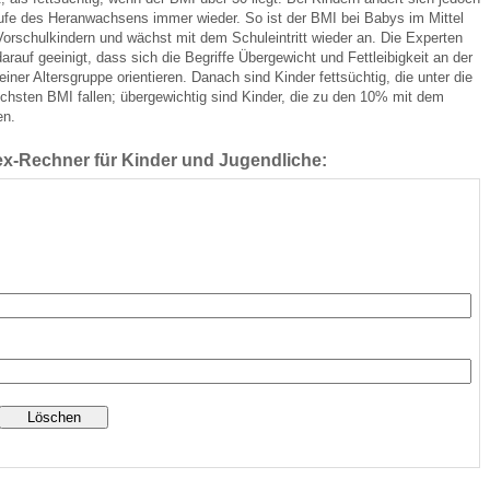
aufe des Heranwachsens immer wieder. So ist der BMI bei Babys im Mittel
Vorschulkindern und wächst mit dem Schuleintritt wieder an. Die Experten
rauf geeinigt, dass sich die Begriffe Übergewicht und Fettleibigkeit an der
 Bildschirmmediengebrauch
iner Altersgruppe orientieren. Danach sind Kinder fettsüchtig, die unter die
chsten BMI fallen; übergewichtig sind Kinder, die zu den 10% mit dem
en.
x-Rechner für Kinder und Jugendliche:
rsorgen
erinnerung
der
ormationsflyer
d gestalten