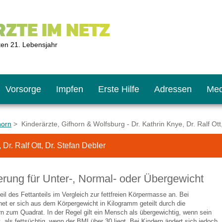
ZTE IM NETZ
ten 21. Lebensjahr
Vorsorge
Impfen
Erste Hilfe
Adressen
Med
horn
> Kinderärzte, Gifhorn & Wolfsburg - Dr. Kathrin Knye, Dr. Ralf Ott
 Dr. Ralf Ott, Dr. Stefan Debler
U9
ie oft?
hner
erung für Unter-, Normal- oder Übergewicht
s U11
chten?
eil des Fettanteils im Vergleich zur fettfreien Körpermasse an. Bei
t er sich aus dem Körpergewicht in Kilogramm geteilt durch die
n zum Quadrat. In der Regel gilt ein Mensch als übergewichtig, wenn sein
2
r
, als fettsüchtig, wenn der BMI über 30 liegt. Bei Kindern ändert sich jedoch