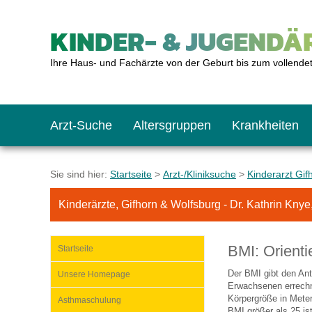
KINDER- & JUGENDÄR
Ihre Haus- und Fachärzte von der Geburt bis zum vollende
Arzt-Suche
Altersgruppen
Krankheiten
Das erste Jahr
Baby: U1 bis U6
Impfkalender
Notrufnummern
Notdienste
BMI-Rechner
Sie sind hier:
Startseite
>
Arzt-/Kliniksuche
>
Kinderarzt Gif
Kinderärzte, Gifhorn & Wolfsburg - Dr. Kathrin Knye,
Kleinkinder
Kleinkind: U7 bis 
Impfen: Wann und w
Giftnotruf
Sozialpädiatrie
Körpergrößen-Rec
BMI: Orienti
Startseite
Schulkinder
Schulkind: U10 bi
Was muss man bea
Hausapotheke
Gesundheitsämter
Blutdruckrechner
Der BMI gibt den Ant
Unsere Homepage
Erwachsenen errechne
Körpergröße in Meter
Asthmaschulung
Jugendliche
Teenager: J1 bis J
Impfreaktionen
Sofortmaßnahmen
Link-Tipps
Wachstum-Rechne
BMI größer als 25 ist