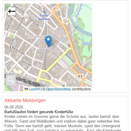
+
−
🔍
Leaflet
|
©
OpenStreetMap
contributors
Aktuelle Meldungen
06.08.2026
Barfußlaufen fördert gesunde Kinderfüße
Kinder ziehen im Sommer gerne die Schuhe aus, laufen barfuß über
Wiesen, Sand und Waldboden und stärken dabei ganz nebenbei ihre
Füße. Denn wer barfuß geht, trainiert Muskeln, spürt den Untergrund
und hilft dem Fuß, sich natürlich zu entwickeln. „Fast alle Kleinkinder