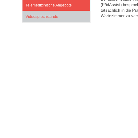
U0-Vorsorge
(PädAssist) besproc
Telemedizinische Angebote
tatsächlich in die P
Wartezimmer zu ver
Videosprechstunde