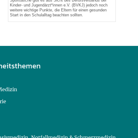
Sporttasche gibt es aus Sicht des Berufsverbands der
Kinder- und Jugendärzt*innen e.V. (BVKJ) jedoch noch
weitere wichtige Punkte, die Eltern für einen gesunden
Start in den Schulalltag beachten sollten.
heitsthemen
Medizin
rie
ensivmedizin, Notfallmedizin & Schmerzmedizin