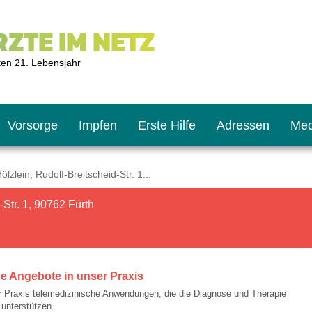
ZTE IM NETZ
ten 21. Lebensjahr
Vorsorge
Impfen
Erste Hilfe
Adressen
Med
zlein, Rudolf-Breitscheid-Str. 1...
Str. 1, 90762 Fürth
U9
ie oft?
hner
s U11
chten?
e Angebote in unser Praxis
r Praxis telemedizinische Anwendungen, die die Diagnose und Therapie
2
r
 unterstützen.