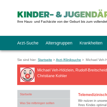
KINDER- & JUGENDÄR
Ihre Haus- und Fachärzte von der Geburt bis zum vollende
Arzt-Suche
Altersgruppen
Krankheiten
Das erste Jahr
Baby: U1 bis U6
Impfkalender
Notrufnummern
Notdienste
BMI-Rechner
Sie sind hier:
Startseite
>
Arzt-/Kliniksuche
> Michael Veh-Höl
Michael Veh-Hölzlein, Rudolf-Breitscheid-
Kleinkinder
Kleinkind: U7 bis 
Impfen: Wann und w
Giftnotruf
Sozialpädiatrie
Körpergrößen-Rec
Christiane Kohler
Schulkinder
Schulkind: U10 bi
Was muss man bea
Hausapotheke
Gesundheitsämter
Blutdruckrechner
Startseite
Telemedizinisch
Wir nutzen in unsere
Was Sie mitbringen sollten
Jugendliche
Teenager: J1 bis J
Impfreaktionen
Sofortmaßnahmen
Link-Tipps
Wachstum-Rechne
Ihres Kindes optimal