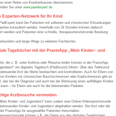
von einer Reihe von Krankenkassen übernommen.
inden Sie unter
www.paedexpert.de
.
 Bildschirmmediengebrauch
 Experten-Netzwerk für Ihr Kind
 PädExpert kann bei Patienten mit seltenen und chronischen Erkrankungen
perten konsultiert werden. Innerhalb von 24 Stunden können dadurch
t werden und Patienten eine schnelle, therapieunterstützende Beratung
artezeiten und lange Wege zu weiteren Fachärzten.
rsorgen
itale Tagebücher mit der PraxisApp „Mein Kinder– und
he, die z. B. unter Asthma oder Rheuma leiden können in der PraxisApp
erinnerung
der
gendarzt" ein digitales Tagebuch (PädAssist) führen. Über das Telekonsil
etreuende Arzt die Werte beobachten und kontrollieren. Auch für Eltern von
von Kindern mit chronischen Bauchschmerzen oder Kopfschmerzen gibt es
oll, das bei der Diagnose und auch bei der Betreuung eines auffälligen Kindes
ormationsflyer
 kann – für Eltern wie auch für die betreuenden Pädiater.
tige Arztbesuche vermeiden
d gestalten
„Mein Kinder- und Jugendarzt“ kann zudem eine Online-Videosprechstunde
etreuenden Kinder- und Jugendarzt abgehalten werden. Der Arzt oder die
 der PraxisApp für ausgewählte Patienten freischalten.
ideosprechstunde können z.B. die Daten aus den digitalen Tagebüchern