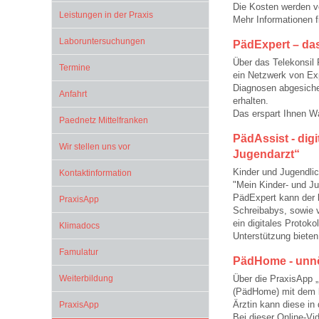
Die Kosten werden 
Leistungen in der Praxis
Mehr Informationen f
Impfsicherheit
Notdienste
Empfehlungen zum
Laboruntersuchungen
PädExpert – das
Über das Telekonsil
Termine
ein Netzwerk von Ex
Häufige Fragen
Hörlexikon
Diagnosen abgesicher
Anfahrt
erhalten.
Das erspart Ihnen W
Paednetz Mittelfranken
Recht auf Impfung
Material zu den Vo
PädAssist - dig
Wir stellen uns vor
Jugendarzt“
Kinder und Jugendlic
Kontaktinformation
Vorsorge- und Impf
Entwicklungskalen
"Mein Kinder- und Ju
PädExpert kann der b
PraxisApp
Schreibabys, sowie 
ein digitales Protok
Klimadocs
Broschüren und Inf
Unterstützung bieten
Famulatur
PädHome - unnö
Familienzeit gesun
Weiterbildung
Über die PraxisApp 
(PädHome) mit dem b
Ärztin kann diese in
PraxisApp
Bei dieser Online-V