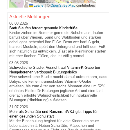
Leaflet
|
©
OpenStreetMap
contributors
Aktuelle Meldungen
06.08.2026
Barfußlaufen fördert gesunde Kinderfüße
Kinder ziehen im Sommer gerne die Schuhe aus, laufen
barfuß über Wiesen, Sand und Waldboden und stärken
dabei ganz nebenbei ihre Füße. Denn wer barfuß geht,
trainiert Muskeln, spürt den Untergrund und hilft dem Fuß,
sich natürlich zu entwickeln. „Fast alle Kleinkinder starten
mit eher flachen Füßen, das ist völlig normal.
03.08.2026
Schwedische Studie: Verzicht auf Vitamin-K-Gabe bei
Neugeborenen verdoppelt Blutungsrisiko
Eine schwedische Studie macht darauf aufmerksam, dass
Babys, die keine intramuskuläre Vitamin-K-Gabe
erhielten, bis zum Alter von sechs Monaten eine um 52%
erhöhtes Risiko für Blutungen jeglicher Art und eine fast
dreifach erhöhte Wahrscheinlichkeit für intrakranielle
Blutungen (Hirnblutung) aufwiesen.
31.07.2026
Mehr als Schultüte und Ranzen: BVKJ gibt Tipps für
einen gesunden Schulstart
Mit der Einschulung beginnt für viele Kinder ein neuer
Lebensabschnitt. Neben Schultüte, Mäppchen und