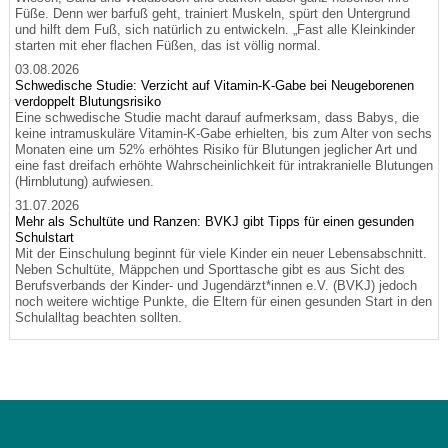
Füße. Denn wer barfuß geht, trainiert Muskeln, spürt den Untergrund
und hilft dem Fuß, sich natürlich zu entwickeln. „Fast alle Kleinkinder
starten mit eher flachen Füßen, das ist völlig normal.
03.08.2026
Schwedische Studie: Verzicht auf Vitamin-K-Gabe bei Neugeborenen
verdoppelt Blutungsrisiko
Eine schwedische Studie macht darauf aufmerksam, dass Babys, die
keine intramuskuläre Vitamin-K-Gabe erhielten, bis zum Alter von sechs
Monaten eine um 52% erhöhtes Risiko für Blutungen jeglicher Art und
eine fast dreifach erhöhte Wahrscheinlichkeit für intrakranielle Blutungen
(Hirnblutung) aufwiesen.
31.07.2026
Mehr als Schultüte und Ranzen: BVKJ gibt Tipps für einen gesunden
Schulstart
Mit der Einschulung beginnt für viele Kinder ein neuer Lebensabschnitt.
Neben Schultüte, Mäppchen und Sporttasche gibt es aus Sicht des
Berufsverbands der Kinder- und Jugendärzt*innen e.V. (BVKJ) jedoch
noch weitere wichtige Punkte, die Eltern für einen gesunden Start in den
Schulalltag beachten sollten.