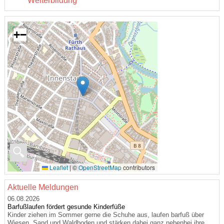
Weiterbildung
+
−
🔍
Leaflet
|
©
OpenStreetMap
contributors
Aktuelle Meldungen
06.08.2026
Barfußlaufen fördert gesunde Kinderfüße
Kinder ziehen im Sommer gerne die Schuhe aus, laufen barfuß über
Wiesen, Sand und Waldboden und stärken dabei ganz nebenbei ihre