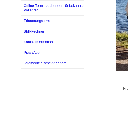
Online-Terminbuchungen für bekannte
Patienten
Impfsicherheit
Notdienste
Empfehlungen zum
Erinnerungstermine
BMI-Rechner
Häufige Fragen
Hörlexikon
Kontaktinformation
PraxisApp
Recht auf Impfung
Material zu den Vo
Telemedizinische Angebote
Vorsorge- und Impf
Entwicklungskalen
Fra
Broschüren und Inf
Familienzeit gesun