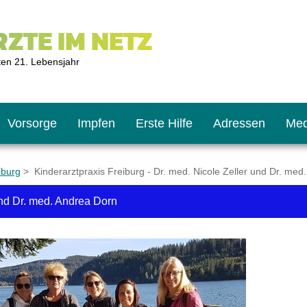
ZTE IM NETZ
ten 21. Lebensjahr
Vorsorge
Impfen
Erste Hilfe
Adressen
Med
iburg
> Kinderarztpraxis Freiburg - Dr. med. Nicole Zeller und Dr. med
und Dr. med. Andrea Dorn
U9
ie oft?
hner
s U11
chten?
2
r