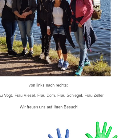
 Bildschirmmediengebrauch
rsorgen
erinnerung
der
von links nach rechts:
u Vogt, Frau Viesel, Frau Dorn, Frau Schlegel, Frau Zeller
ormationsflyer
Wir freuen uns auf Ihren Besuch!
d gestalten