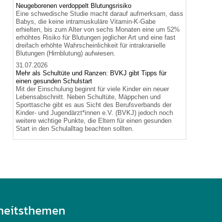
Neugeborenen verdoppelt Blutungsrisiko
Eine schwedische Studie macht darauf aufmerksam, dass
Babys, die keine intramuskuläre Vitamin-K-Gabe
erhielten, bis zum Alter von sechs Monaten eine um 52%
erhöhtes Risiko für Blutungen jeglicher Art und eine fast
dreifach erhöhte Wahrscheinlichkeit für intrakranielle
Blutungen (Hirnblutung) aufwiesen.
31.07.2026
Mehr als Schultüte und Ranzen: BVKJ gibt Tipps für
einen gesunden Schulstart
Mit der Einschulung beginnt für viele Kinder ein neuer
Lebensabschnitt. Neben Schultüte, Mäppchen und
Sporttasche gibt es aus Sicht des Berufsverbands der
Kinder- und Jugendärzt*innen e.V. (BVKJ) jedoch noch
weitere wichtige Punkte, die Eltern für einen gesunden
Start in den Schulalltag beachten sollten.
heitsthemen