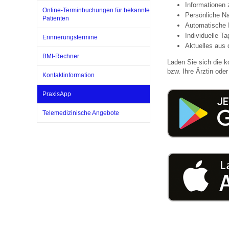
Informationen
Online-Terminbuchungen für bekannte
Persönliche Na
Patienten
Automatische 
Impfsicherheit
Notdienste
Empfehlungen zum
Individuelle T
Erinnerungstermine
Aktuelles aus 
BMI-Rechner
Laden Sie sich die k
Häufige Fragen
Hörlexikon
bzw. Ihre Ärztin oder 
Kontaktinformation
PraxisApp
Recht auf Impfung
Material zu den Vo
Telemedizinische Angebote
Vorsorge- und Impf
Entwicklungskalen
Broschüren und Inf
Familienzeit gesun