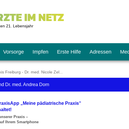
ZTE IM NETZ
ten 21. Lebensjahr
Vorsorge
Impfen
Erste Hilfe
Adressen
Med
s Freiburg - Dr. med. Nicole Zel...
und Dr. med. Andrea Dorn
U9
ie oft?
hner
raxisApp „Meine pädiatrische Praxis“
s U11
chten?
altet!
unserer Praxis –
 auf Ihrem Smartphone
2
r