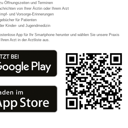
 zu Öffnungszeiten und Terminen
chrichten von Ihrer Ärztin oder Ihrem Arzt
Impf- und Vorsorge-Erinnerungen
 Bildschirmmediengebrauch
agebücher für Patienten
der Kinder- und Jugendmedizin
ostenlose App für Ihr Smartphone herunter und wählen Sie unsere Praxis
Ihren Arzt in der Arztliste aus.
rsorgen
erinnerung
der
ormationsflyer
d gestalten