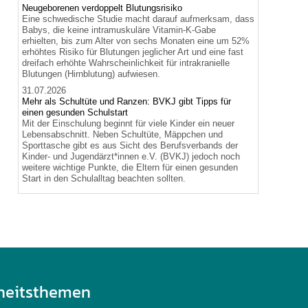
Neugeborenen verdoppelt Blutungsrisiko
Eine schwedische Studie macht darauf aufmerksam, dass
Babys, die keine intramuskuläre Vitamin-K-Gabe
erhielten, bis zum Alter von sechs Monaten eine um 52%
erhöhtes Risiko für Blutungen jeglicher Art und eine fast
dreifach erhöhte Wahrscheinlichkeit für intrakranielle
Blutungen (Hirnblutung) aufwiesen.
31.07.2026
Mehr als Schultüte und Ranzen: BVKJ gibt Tipps für
einen gesunden Schulstart
Mit der Einschulung beginnt für viele Kinder ein neuer
Lebensabschnitt. Neben Schultüte, Mäppchen und
Sporttasche gibt es aus Sicht des Berufsverbands der
Kinder- und Jugendärzt*innen e.V. (BVKJ) jedoch noch
weitere wichtige Punkte, die Eltern für einen gesunden
Start in den Schulalltag beachten sollten.
heitsthemen