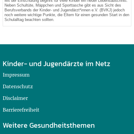
Mit der Einschulung beginnt für viele Kinder ein neuer Lebensabschnitt.
Neben Schultüte, Mäppchen und Sporttasche gibt es aus Sicht des
Berufsverbands der Kinder- und Jugendärzt*innen e.V. (BVKJ) jedoch
noch weitere wichtige Punkte, die Eltern für einen gesunden Start in den
Schulalltag beachten sollten.
Kinder- und Jugendärzte im Netz
Impressum
Datenschutz
Disclaimer
Barrierefreiheit
Weitere Gesundheitsthemen