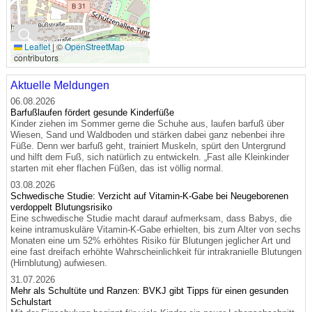
🔍
Leaflet
|
©
OpenStreetMap
contributors
Aktuelle Meldungen
06.08.2026
Barfußlaufen fördert gesunde Kinderfüße
Kinder ziehen im Sommer gerne die Schuhe aus, laufen barfuß über
Wiesen, Sand und Waldboden und stärken dabei ganz nebenbei ihre
Füße. Denn wer barfuß geht, trainiert Muskeln, spürt den Untergrund
und hilft dem Fuß, sich natürlich zu entwickeln. „Fast alle Kleinkinder
starten mit eher flachen Füßen, das ist völlig normal.
03.08.2026
Schwedische Studie: Verzicht auf Vitamin-K-Gabe bei Neugeborenen
verdoppelt Blutungsrisiko
Eine schwedische Studie macht darauf aufmerksam, dass Babys, die
keine intramuskuläre Vitamin-K-Gabe erhielten, bis zum Alter von sechs
Monaten eine um 52% erhöhtes Risiko für Blutungen jeglicher Art und
eine fast dreifach erhöhte Wahrscheinlichkeit für intrakranielle Blutungen
(Hirnblutung) aufwiesen.
31.07.2026
Mehr als Schultüte und Ranzen: BVKJ gibt Tipps für einen gesunden
Schulstart