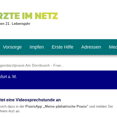
ZTE IM NETZ
ten 21. Lebensjahr
Vorsorge
Impfen
Erste Hilfe
Adressen
Med
gendarztpraxis Am Dornbusch - Fran...
urt a. M.
U9
ie oft?
hner
s U11
chten?
etet eine Videosprechstunde an
e sich dazu in der
PraxisApp „Meine pädiatrische Praxis"
und melden Sie
/Ihrem Arzt an.
2
r