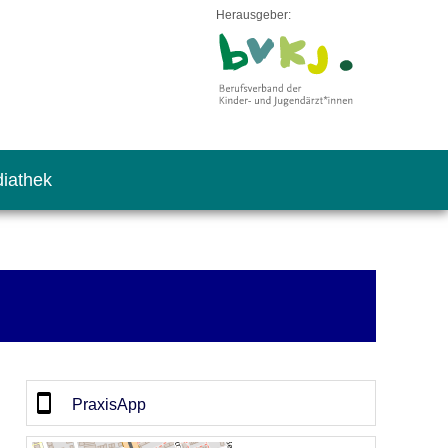
Herausgeber:
iathek
PraxisApp