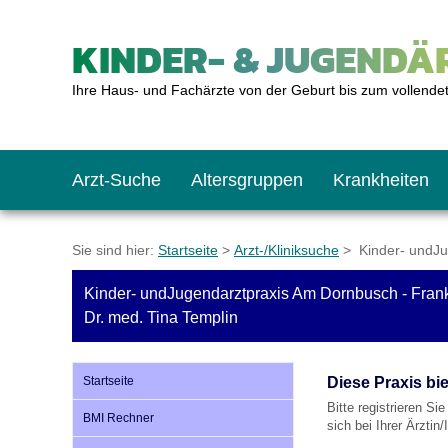
KINDER- & JUGENDÄR
Ihre Haus- und Fachärzte von der Geburt bis zum vollende
Arzt-Suche
Altersgruppen
Krankheiten
Das erste Jahr
Baby: U1 bis U6
Impfkalender
Notrufnummern
Notdienste
BMI-Rechner
Sie sind hier:
Startseite
>
Arzt-/Kliniksuche
> Kinder- undJu
Kinder- undJugendarztpraxis Am Dornbusch - Frankf
Kleinkinder
Kleinkind: U7 bis 
Impfen: Wann und w
Giftnotruf
Sozialpädiatrie
Körpergrößen-Rec
Dr. med. Tina Templin
Schulkinder
Schulkind: U10 bi
Was muss man bea
Hausapotheke
Gesundheitsämter
Blutdruckrechner
Startseite
Diese Praxis bi
Bitte registrieren Si
BMI Rechner
sich bei Ihrer Ärztin
Jugendliche
Teenager: J1 bis J
Impfreaktionen
Sofortmaßnahmen
Link-Tipps
Wachstum-Rechne