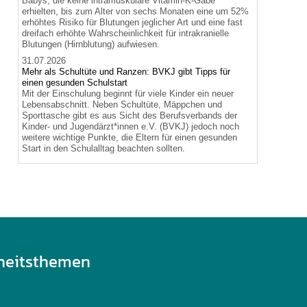
Babys, die keine intramuskuläre Vitamin-K-Gabe
erhielten, bis zum Alter von sechs Monaten eine um 52%
erhöhtes Risiko für Blutungen jeglicher Art und eine fast
dreifach erhöhte Wahrscheinlichkeit für intrakranielle
Blutungen (Hirnblutung) aufwiesen.
31.07.2026
Mehr als Schultüte und Ranzen: BVKJ gibt Tipps für
einen gesunden Schulstart
Mit der Einschulung beginnt für viele Kinder ein neuer
Lebensabschnitt. Neben Schultüte, Mäppchen und
Sporttasche gibt es aus Sicht des Berufsverbands der
Kinder- und Jugendärzt*innen e.V. (BVKJ) jedoch noch
weitere wichtige Punkte, die Eltern für einen gesunden
Start in den Schulalltag beachten sollten.
heitsthemen