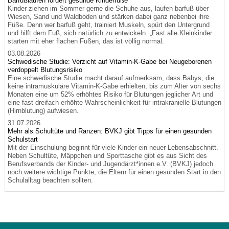
Barfußlaufen fördert gesunde Kinderfüße
Kinder ziehen im Sommer gerne die Schuhe aus, laufen barfuß über
Wiesen, Sand und Waldboden und stärken dabei ganz nebenbei ihre
Füße. Denn wer barfuß geht, trainiert Muskeln, spürt den Untergrund
und hilft dem Fuß, sich natürlich zu entwickeln. „Fast alle Kleinkinder
starten mit eher flachen Füßen, das ist völlig normal.
03.08.2026
Schwedische Studie: Verzicht auf Vitamin-K-Gabe bei Neugeborenen
verdoppelt Blutungsrisiko
Eine schwedische Studie macht darauf aufmerksam, dass Babys, die
keine intramuskuläre Vitamin-K-Gabe erhielten, bis zum Alter von sechs
Monaten eine um 52% erhöhtes Risiko für Blutungen jeglicher Art und
eine fast dreifach erhöhte Wahrscheinlichkeit für intrakranielle Blutungen
(Hirnblutung) aufwiesen.
31.07.2026
Mehr als Schultüte und Ranzen: BVKJ gibt Tipps für einen gesunden
Schulstart
Mit der Einschulung beginnt für viele Kinder ein neuer Lebensabschnitt.
Neben Schultüte, Mäppchen und Sporttasche gibt es aus Sicht des
Berufsverbands der Kinder- und Jugendärzt*innen e.V. (BVKJ) jedoch
noch weitere wichtige Punkte, die Eltern für einen gesunden Start in den
Schulalltag beachten sollten.