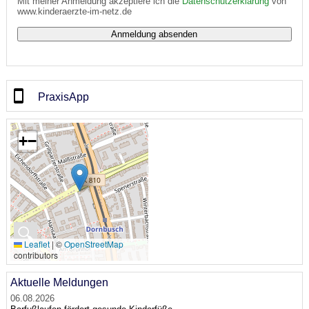
Mit meiner Anmeldung akzeptiere ich die
Datenschutzerklärung
von
www.kinderaerzte-im-netz.de
PraxisApp
+
−
🔍
Leaflet
|
©
OpenStreetMap
contributors
Aktuelle Meldungen
06.08.2026