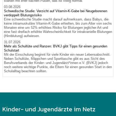
starten mit eher flachen Füßen, das ist völlig normal.
03.08.2026
Schwedische Studie: Verzicht auf Vitamin-K-Gabe bei Neugeborenen
verdoppelt Blutungsrisiko
Eine schwedische Studie macht darauf aufmerksam, dass Babys, die
keine intramuskuläre Vitamin-K-Gabe erhielten, bis zum Alter von sechs
Monaten eine um 52% erhöhtes Risiko für Blutungen jeglicher Art und
eine fast dreifach erhöhte Wahrscheinlichkeit für intrakranielle Blutungen
(Hirnblutung) aufwiesen.
31.07.2026
Mehr als Schultüte und Ranzen: BVKJ gibt Tipps für einen gesunden
Schulstart
Mit der Einschulung beginnt für viele Kinder ein neuer Lebensabschnitt.
Neben Schultüte, Mäppchen und Sporttasche gibt es aus Sicht des
Berufsverbands der Kinder- und Jugendärzt*innen e.V. (BVKJ) jedoch
noch weitere wichtige Punkte, die Eltern für einen gesunden Start in den
Schulalltag beachten sollten.
Kinder- und Jugendärzte im Netz