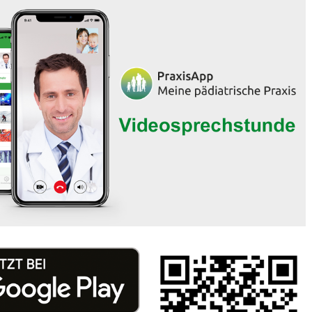
 Bildschirmmediengebrauch
rsorgen
erinnerung
der
ormationsflyer
d gestalten