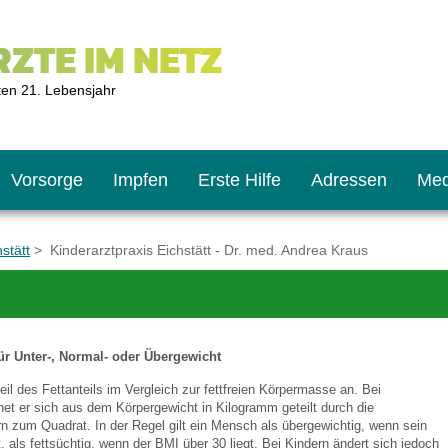
ZTE IM NETZ
ten 21. Lebensjahr
Vorsorge
Impfen
Erste Hilfe
Adressen
Med
stätt
> Kinderarztpraxis Eichstätt - Dr. med. Andrea Kraus
U9
ie oft?
hner
ür Unter-, Normal- oder Übergewicht
s U11
chten?
eil des Fettanteils im Vergleich zur fettfreien Körpermasse an. Bei
t er sich aus dem Körpergewicht in Kilogramm geteilt durch die
n zum Quadrat. In der Regel gilt ein Mensch als übergewichtig, wenn sein
2
r
, als fettsüchtig, wenn der BMI über 30 liegt. Bei Kindern ändert sich jedoch