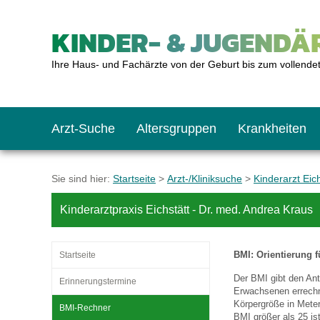
KINDER- & JUGENDÄR
Ihre Haus- und Fachärzte von der Geburt bis zum vollende
Arzt-Suche
Altersgruppen
Krankheiten
Das erste Jahr
Baby: U1 bis U6
Impfkalender
Notrufnummern
Notdienste
BMI-Rechner
Sie sind hier:
Startseite
>
Arzt-/Kliniksuche
>
Kinderarzt Eich
Kinderarztpraxis Eichstätt - Dr. med. Andrea Kraus
Kleinkinder
Kleinkind: U7 bis 
Impfen: Wann und w
Giftnotruf
Sozialpädiatrie
Körpergrößen-Rec
BMI: Orientierung f
Startseite
Schulkinder
Schulkind: U10 bi
Was muss man bea
Hausapotheke
Gesundheitsämter
Blutdruckrechner
Der BMI gibt den Ant
Erinnerungstermine
Erwachsenen errechne
Körpergröße in Meter
BMI-Rechner
Jugendliche
Teenager: J1 bis J
Impfreaktionen
Sofortmaßnahmen
Link-Tipps
Wachstum-Rechne
BMI größer als 25 ist