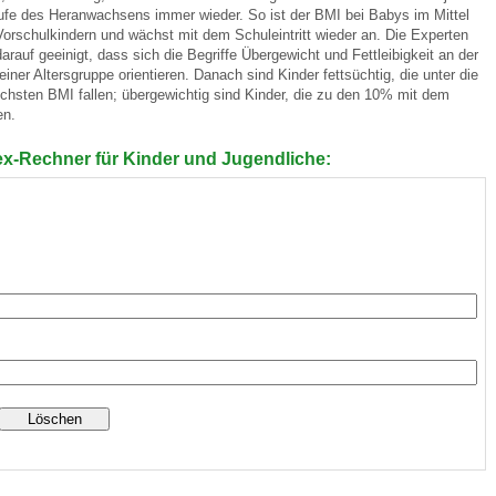
aufe des Heranwachsens immer wieder. So ist der BMI bei Babys im Mittel
Vorschulkindern und wächst mit dem Schuleintritt wieder an. Die Experten
rauf geeinigt, dass sich die Begriffe Übergewicht und Fettleibigkeit an der
 Bildschirmmediengebrauch
iner Altersgruppe orientieren. Danach sind Kinder fettsüchtig, die unter die
chsten BMI fallen; übergewichtig sind Kinder, die zu den 10% mit dem
en.
x-Rechner für Kinder und Jugendliche:
rsorgen
erinnerung
der
ormationsflyer
d gestalten