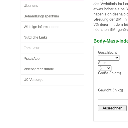
das Verhältnis im L
Über uns
etwas höher als bei 
haben sich deshalb da
Behandlungsspektrum
Impfsicherheit
Notdienste
Empfehlungen zum
Streuung der BMI in e
3% derer mit dem hö
Wichtige Informationen
höchsten BMI gehör
Häufige Fragen
Hörlexikon
Nützliche Links
Body-Mass-Inde
Famulatur
Geschlecht
Recht auf Impfung
Material zu den Vo
PraxisApp
Alter
Videosprechstunde
Vorsorge- und Impf
Entwicklungskalen
Größe (in cm)
U0-Vorsorge
Gewicht (in kg)
Broschüren und Inf
Familienzeit gesun