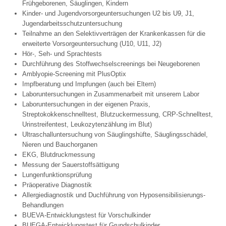
Frühgeborenen, Säuglingen, Kindern
Kinder- und Jugendvorsorgeuntersuchungen U2 bis U9, J1,
Jugendarbeitsschutzuntersuchung
Teilnahme an den Selektivverträgen der Krankenkassen für die
erweiterte Vorsorgeuntersuchung (U10, U11, J2)
Hör-, Seh- und Sprachtests
Durchführung des Stoffwechselscreenings bei Neugeborenen
Amblyopie-Screening mit PlusOptix
Impfberatung und Impfungen (auch bei Eltern)
Laboruntersuchungen in Zusammenarbeit mit unserem Labor
Laboruntersuchungen in der eigenen Praxis,
Streptokokkenschnelltest, Blutzuckermessung, CRP-Schnelltest,
Urinstreifentest, Leukozytenzählung im Blut)
Ultraschalluntersuchung von Säuglingshüfte, Säuglingsschädel,
Nieren und Bauchorganen
EKG, Blutdruckmessung
Messung der Sauerstoffsättigung
Lungenfunktionsprüfung
Präoperative Diagnostik
Allergiediagnostik und Duchführung von Hyposensibilisierungs-
Behandlungen
BUEVA-Entwicklungstest für Vorschulkinder
BUEGA-Entwicklungstest für Grundschulkinder