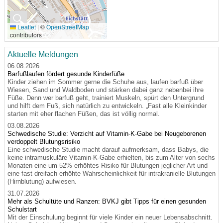
🔍
Leaflet
|
©
OpenStreetMap
contributors
Aktuelle Meldungen
06.08.2026
Barfußlaufen fördert gesunde Kinderfüße
Kinder ziehen im Sommer gerne die Schuhe aus, laufen barfuß über
Wiesen, Sand und Waldboden und stärken dabei ganz nebenbei ihre
Füße. Denn wer barfuß geht, trainiert Muskeln, spürt den Untergrund
und hilft dem Fuß, sich natürlich zu entwickeln. „Fast alle Kleinkinder
starten mit eher flachen Füßen, das ist völlig normal.
03.08.2026
Schwedische Studie: Verzicht auf Vitamin-K-Gabe bei Neugeborenen
verdoppelt Blutungsrisiko
Eine schwedische Studie macht darauf aufmerksam, dass Babys, die
keine intramuskuläre Vitamin-K-Gabe erhielten, bis zum Alter von sechs
Monaten eine um 52% erhöhtes Risiko für Blutungen jeglicher Art und
eine fast dreifach erhöhte Wahrscheinlichkeit für intrakranielle Blutungen
(Hirnblutung) aufwiesen.
31.07.2026
Mehr als Schultüte und Ranzen: BVKJ gibt Tipps für einen gesunden
Schulstart
Mit der Einschulung beginnt für viele Kinder ein neuer Lebensabschnitt.