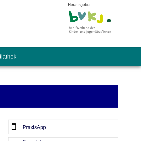
Herausgeber:
iathek
PraxisApp