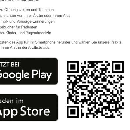
 zu Öffnungszeiten und Terminen
chrichten von Ihrer Ärztin oder Ihrem Arzt
 Bildschirmmediengebrauch
Impf- und Vorsorge-Erinnerungen
agebücher für Patienten
der Kinder- und Jugendmedizin
ostenlose App für Ihr Smartphone herunter und wählen Sie unsere Praxis
Ihren Arzt in der Arztliste aus.
rsorgen
erinnerung
der
ormationsflyer
d gestalten