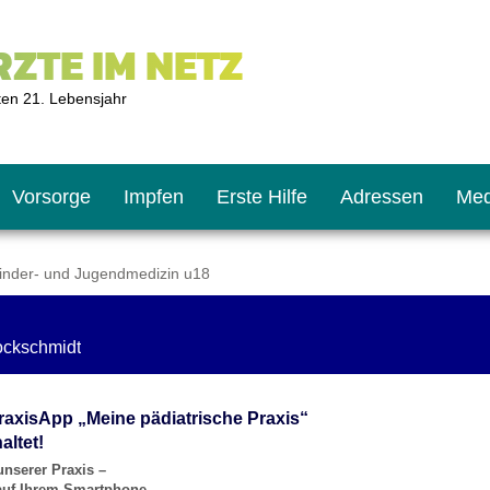
ZTE IM NETZ
ten 21. Lebensjahr
Vorsorge
Impfen
Erste Hilfe
Adressen
Med
inder- und Jugendmedizin u18
U9
ie oft?
hner
rockschmidt
s U11
chten?
raxisApp „Meine pädiatrische Praxis“
altet!
unserer Praxis –
2
r
 auf Ihrem Smartphone