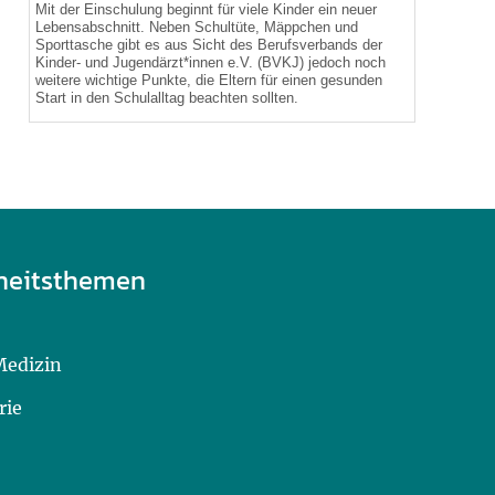
Mit der Einschulung beginnt für viele Kinder ein neuer
Lebensabschnitt. Neben Schultüte, Mäppchen und
Sporttasche gibt es aus Sicht des Berufsverbands der
Kinder- und Jugendärzt*innen e.V. (BVKJ) jedoch noch
weitere wichtige Punkte, die Eltern für einen gesunden
Start in den Schulalltag beachten sollten.
heitsthemen
Medizin
rie