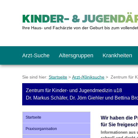
KINDER- & JUGENDÄR
Ihre Haus- und Fachärzte von der Geburt bis zum vollende
Arzt-Suche
Altersgruppen
Krankheiten
Das erste Jahr
Baby: U1 bis U6
Impfkalender
Notrufnummern
Notdienste
BMI-Rechner
Sie sind hier:
Startseite
>
Arzt-/Kliniksuche
> Zentrum für K
Zentrum für Kinder- und Jugendmedizin u18
Kleinkinder
Kleinkind: U7 bis 
Impfen: Wann und w
Giftnotruf
Sozialpädiatrie
Körpergrößen-Rec
Dr. Markus Schäfer, Dr. Jörn Giehler und Bettina B
Schulkinder
Schulkind: U10 bi
Was muss man bea
Hausapotheke
Gesundheitsämter
Blutdruckrechner
Startseite
Wir haben die P
für Sie freigesch
Praxisorganisation
Informationen aus 
Jugendliche
Teenager: J1 bis J
Impfreaktionen
Sofortmaßnahmen
Link-Tipps
Wachstum-Rechne
schnell und direkt