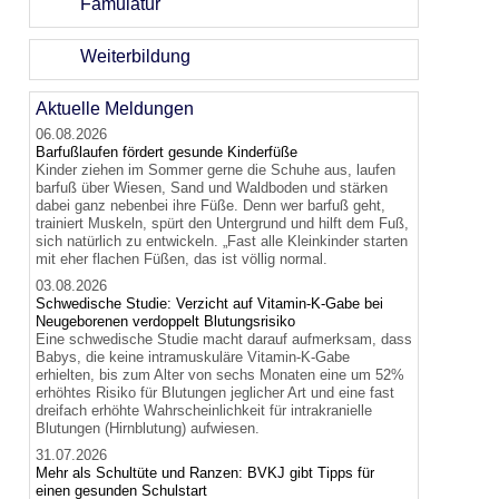
Famulatur
Weiterbildung
Aktuelle Meldungen
06.08.2026
Barfußlaufen fördert gesunde Kinderfüße
Kinder ziehen im Sommer gerne die Schuhe aus, laufen
barfuß über Wiesen, Sand und Waldboden und stärken
dabei ganz nebenbei ihre Füße. Denn wer barfuß geht,
trainiert Muskeln, spürt den Untergrund und hilft dem Fuß,
sich natürlich zu entwickeln. „Fast alle Kleinkinder starten
mit eher flachen Füßen, das ist völlig normal.
03.08.2026
Schwedische Studie: Verzicht auf Vitamin-K-Gabe bei
Neugeborenen verdoppelt Blutungsrisiko
Eine schwedische Studie macht darauf aufmerksam, dass
Babys, die keine intramuskuläre Vitamin-K-Gabe
erhielten, bis zum Alter von sechs Monaten eine um 52%
erhöhtes Risiko für Blutungen jeglicher Art und eine fast
dreifach erhöhte Wahrscheinlichkeit für intrakranielle
Blutungen (Hirnblutung) aufwiesen.
31.07.2026
Mehr als Schultüte und Ranzen: BVKJ gibt Tipps für
einen gesunden Schulstart