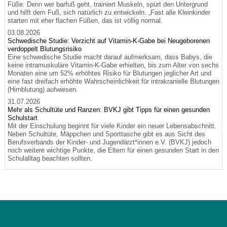
Füße. Denn wer barfuß geht, trainiert Muskeln, spürt den Untergrund
und hilft dem Fuß, sich natürlich zu entwickeln. „Fast alle Kleinkinder
starten mit eher flachen Füßen, das ist völlig normal.
03.08.2026
Schwedische Studie: Verzicht auf Vitamin-K-Gabe bei Neugeborenen
verdoppelt Blutungsrisiko
Eine schwedische Studie macht darauf aufmerksam, dass Babys, die
keine intramuskuläre Vitamin-K-Gabe erhielten, bis zum Alter von sechs
Monaten eine um 52% erhöhtes Risiko für Blutungen jeglicher Art und
eine fast dreifach erhöhte Wahrscheinlichkeit für intrakranielle Blutungen
(Hirnblutung) aufwiesen.
31.07.2026
Mehr als Schultüte und Ranzen: BVKJ gibt Tipps für einen gesunden
Schulstart
Mit der Einschulung beginnt für viele Kinder ein neuer Lebensabschnitt.
Neben Schultüte, Mäppchen und Sporttasche gibt es aus Sicht des
Berufsverbands der Kinder- und Jugendärzt*innen e.V. (BVKJ) jedoch
noch weitere wichtige Punkte, die Eltern für einen gesunden Start in den
Schulalltag beachten sollten.