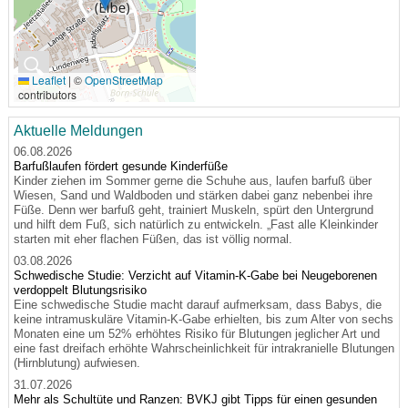
🔍
Leaflet
|
©
OpenStreetMap
contributors
Aktuelle Meldungen
06.08.2026
Barfußlaufen fördert gesunde Kinderfüße
Kinder ziehen im Sommer gerne die Schuhe aus, laufen barfuß über
Wiesen, Sand und Waldboden und stärken dabei ganz nebenbei ihre
Füße. Denn wer barfuß geht, trainiert Muskeln, spürt den Untergrund
und hilft dem Fuß, sich natürlich zu entwickeln. „Fast alle Kleinkinder
starten mit eher flachen Füßen, das ist völlig normal.
03.08.2026
Schwedische Studie: Verzicht auf Vitamin-K-Gabe bei Neugeborenen
verdoppelt Blutungsrisiko
Eine schwedische Studie macht darauf aufmerksam, dass Babys, die
keine intramuskuläre Vitamin-K-Gabe erhielten, bis zum Alter von sechs
Monaten eine um 52% erhöhtes Risiko für Blutungen jeglicher Art und
eine fast dreifach erhöhte Wahrscheinlichkeit für intrakranielle Blutungen
(Hirnblutung) aufwiesen.
31.07.2026
Mehr als Schultüte und Ranzen: BVKJ gibt Tipps für einen gesunden