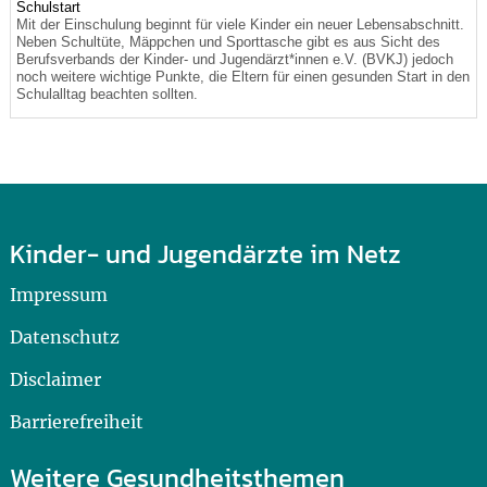
Schulstart
Mit der Einschulung beginnt für viele Kinder ein neuer Lebensabschnitt.
Neben Schultüte, Mäppchen und Sporttasche gibt es aus Sicht des
Berufsverbands der Kinder- und Jugendärzt*innen e.V. (BVKJ) jedoch
noch weitere wichtige Punkte, die Eltern für einen gesunden Start in den
Schulalltag beachten sollten.
Kinder- und Jugendärzte im Netz
Impressum
Datenschutz
Disclaimer
Barrierefreiheit
Weitere Gesundheitsthemen