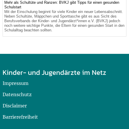
Mehr als Schultüte und Ranzen: BVKJ gibt Tipps für einen gesunden
Schulstart
Mit der Einschulung beginnt für viele Kinder ein neuer Lebensabschnitt.
Neben Schultüte, Mäppchen und Sporttasche gibt es aus Sicht des
Berufsverbands der Kinder- und Jugendärzt*innen e.V. (BVKJ) jedoch
noch weitere wichtige Punkte, die Eltern für einen gesunden Start in den
Schulalltag beachten sollten.
Kinder- und Jugendärzte im Netz
Impressum
Datenschutz
Disclaimer
Barrierefreiheit