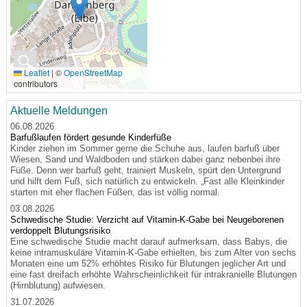
🔍
Leaflet
|
©
OpenStreetMap
contributors
Aktuelle Meldungen
06.08.2026
Barfußlaufen fördert gesunde Kinderfüße
Kinder ziehen im Sommer gerne die Schuhe aus, laufen barfuß über
Wiesen, Sand und Waldboden und stärken dabei ganz nebenbei ihre
Füße. Denn wer barfuß geht, trainiert Muskeln, spürt den Untergrund
und hilft dem Fuß, sich natürlich zu entwickeln. „Fast alle Kleinkinder
starten mit eher flachen Füßen, das ist völlig normal.
03.08.2026
Schwedische Studie: Verzicht auf Vitamin-K-Gabe bei Neugeborenen
verdoppelt Blutungsrisiko
Eine schwedische Studie macht darauf aufmerksam, dass Babys, die
keine intramuskuläre Vitamin-K-Gabe erhielten, bis zum Alter von sechs
Monaten eine um 52% erhöhtes Risiko für Blutungen jeglicher Art und
eine fast dreifach erhöhte Wahrscheinlichkeit für intrakranielle Blutungen
(Hirnblutung) aufwiesen.
31.07.2026