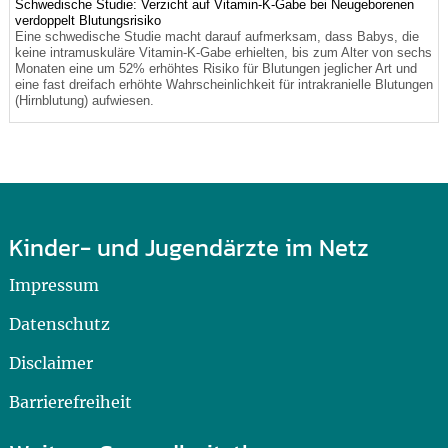
Schwedische Studie: Verzicht auf Vitamin-K-Gabe bei Neugeborenen
verdoppelt Blutungsrisiko
Eine schwedische Studie macht darauf aufmerksam, dass Babys, die
keine intramuskuläre Vitamin-K-Gabe erhielten, bis zum Alter von sechs
Monaten eine um 52% erhöhtes Risiko für Blutungen jeglicher Art und
eine fast dreifach erhöhte Wahrscheinlichkeit für intrakranielle Blutungen
(Hirnblutung) aufwiesen.
Kinder- und Jugendärzte im Netz
Impressum
Datenschutz
Disclaimer
Barrierefreiheit