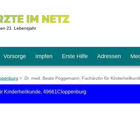
ZTE IM NETZ
ten 21. Lebensjahr
Vorsorge
Impfen
Erste Hilfe
Adressen
Med
oppenburg
> Dr. med. Beate Poggemann, Fachärztin für Kinderheilkun
ür Kinderheilkunde, 49661Cloppenburg
U9
ie oft?
hner
s U11
chten?
2
r