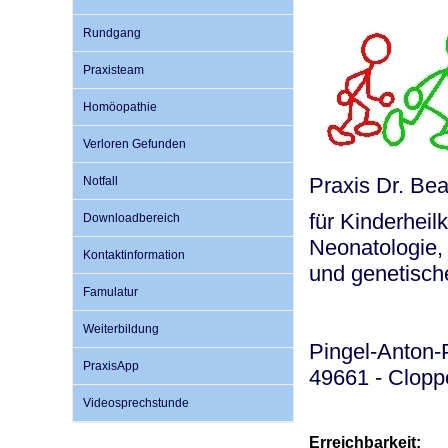
Rundgang
Impfsicherheit
Notdienste
Empfehlungen zum
Praxisteam
Homöopathie
Häufige Fragen
Hörlexikon
Verloren Gefunden
Praxis Dr. B
Notfall
Recht auf Impfung
Material zu den Vo
für Kinderhei
Downloadbereich
Neonatologie
Vorsorge- und Impf
Entwicklungskalen
Kontaktinformation
und genetisch
Famulatur
Broschüren und Inf
Weiterbildung
Pingel-Anton-
PraxisApp
49661 - Clop
Familienzeit gesun
Videosprechstunde
Erreichbarkeit: