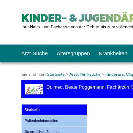
KINDER- & JUGENDÄR
Ihre Haus- und Fachärzte von der Geburt bis zum vollende
Arzt-Suche
Altersgruppen
Krankheiten
Das erste Jahr
Baby: U1 bis U6
Impfkalender
Notrufnummern
Notdienste
BMI-Rechner
Sie sind hier:
Startseite
>
Arzt-/Kliniksuche
>
Kinderarzt Cl
Dr. med. Beate Poggemann, Fachärztin f
Kleinkinder
Kleinkind: U7 bis 
Impfen: Wann und w
Giftnotruf
Sozialpädiatrie
Körpergrößen-Rec
Startseite
Schulkinder
Schulkind: U10 bi
Was muss man bea
Hausapotheke
Gesundheitsämter
Blutdruckrechner
Patienteninformation
Jugendliche
Teenager: J1 bis J
Impfreaktionen
Sofortmaßnahmen
Link-Tipps
Wachstum-Rechne
So erreichen Sie uns