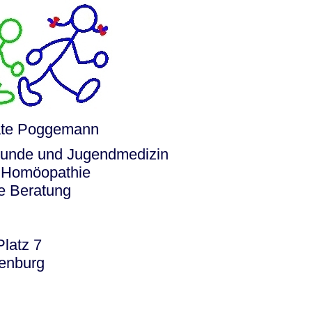
 Bildschirmmediengebrauch
eate Poggemann
rsorgen
lkunde und Jugendmedizin
, Homöopathie
erinnerung
der
e Beratung
ormationsflyer
Platz 7
penburg
d gestalten