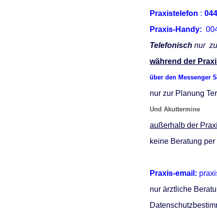
U0-Vorsorge
Praxistelefon
:
04
Praxis-Handy:
004
Telefonisch
nur zu
während der Praxi
über den Messenger S
nur zur Planung T
Und Akuttermine
außerhalb der Praxi
keine Beratung per
Praxis-email:
prax
nur ärztliche Berat
Datenschutzbestim