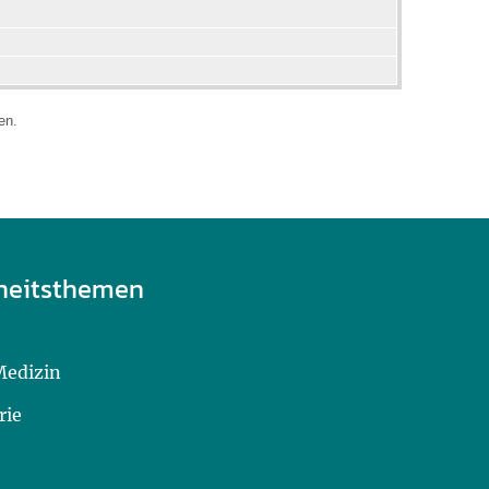
den.
heitsthemen
Medizin
rie