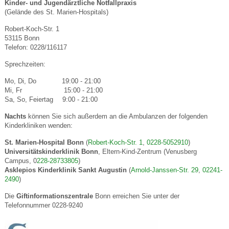
Kinder- und Jugendärztliche Notfallpraxis
(Gelände des St. Marien-Hospitals)
Robert-Koch-Str. 1
53115 Bonn
Telefon: 0228/116117
Sprechzeiten:
Mo, Di, Do 19:00 - 21:00
Mi, Fr 15:00 - 21:00
Sa, So, Feiertag 9:00 - 21:00
Nachts
können Sie sich außerdem an die Ambulanzen der folgenden
Kinderkliniken wenden:
St. Marien-Hospital Bonn
(
Robert-Koch-Str. 1
,
0228-5052910
)
Universitätskinderklinik Bonn
, Eltern-Kind-Zentrum (Venusberg
Campus, 0
228-28733805
)
Asklepios Kinderklinik Sankt Augustin
(
Arnold-Janssen-Str. 29
,
02241-
2490
)
Die
Giftinformationszentrale
Bonn erreichen Sie unter der
Telefonnummer 0228-9240