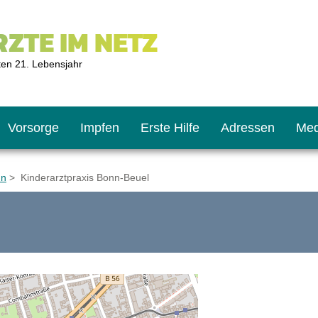
ZTE IM NETZ
ten 21. Lebensjahr
Vorsorge
Impfen
Erste Hilfe
Adressen
Med
nn
> Kinderarztpraxis Bonn-Beuel
U9
ie oft?
hner
s U11
chten?
2
r