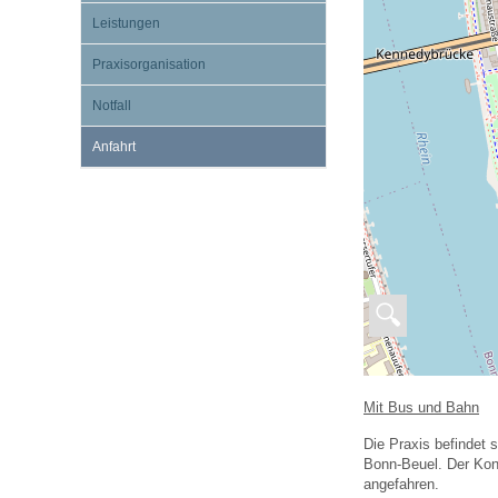
Leistungen
Impfsicherheit
Notdienste
Empfehlungen zum
Praxisorganisation
Notfall
Häufige Fragen
Hörlexikon
Anfahrt
Recht auf Impfung
Material zu den Vo
Vorsorge- und Impf
Entwicklungskalen
🔍
Broschüren und Inf
Mit Bus und Bahn
Familienzeit gesun
Die Praxis befindet 
Bonn-Beuel. Der Kon
angefahren.