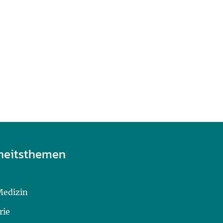
heitsthemen
Medizin
rie