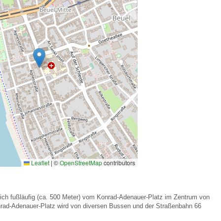
 Bildschirmmediengebrauch
rsorgen
erinnerung
der
ormationsflyer
Leaflet
|
©
OpenStreetMap
contributors
d gestalten
sich fußläufig (ca. 500 Meter) vom Konrad-Adenauer-Platz im Zentrum von
rad-Adenauer-Platz wird von diversen Bussen und der Straßenbahn 66