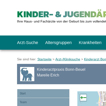
KINDER- & JUGENDÄR
Ihre Haus- und Fachärzte von der Geburt bis zum vollende
Arzt-Suche
Altersgruppen
Krankheiten
Das erste Jahr
Baby: U1 bis U6
Impfkalender
Notrufnummern
Notdienste
BMI-Rechner
Sie sind hier:
Startseite
>
Arzt-/Kliniksuche
>
Kinderarzt Bo
Kinderarztpraxis Bonn-Beuel
Kleinkinder
Kleinkind: U7 bis 
Impfen: Wann und w
Giftnotruf
Sozialpädiatrie
Körpergrößen-Rec
Mareile Erich
Schulkinder
Schulkind: U10 bi
Was muss man bea
Hausapotheke
Gesundheitsämter
Blutdruckrechner
Start
+
−
Team
Jugendliche
Teenager: J1 bis J
Impfreaktionen
Sofortmaßnahmen
Link-Tipps
Wachstum-Rechne