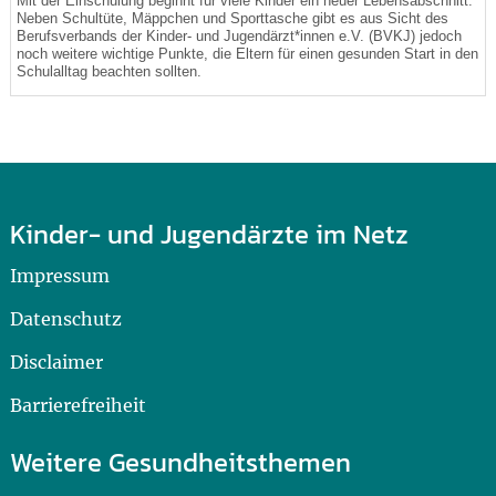
Mit der Einschulung beginnt für viele Kinder ein neuer Lebensabschnitt.
Neben Schultüte, Mäppchen und Sporttasche gibt es aus Sicht des
Berufsverbands der Kinder- und Jugendärzt*innen e.V. (BVKJ) jedoch
noch weitere wichtige Punkte, die Eltern für einen gesunden Start in den
Schulalltag beachten sollten.
Kinder- und Jugendärzte im Netz
Impressum
Datenschutz
Disclaimer
Barrierefreiheit
Weitere Gesundheitsthemen