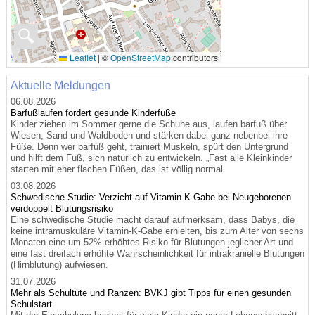
🔍
Leaflet
|
©
OpenStreetMap
contributors
Aktuelle Meldungen
06.08.2026
Barfußlaufen fördert gesunde Kinderfüße
Kinder ziehen im Sommer gerne die Schuhe aus, laufen barfuß über
Wiesen, Sand und Waldboden und stärken dabei ganz nebenbei ihre
Füße. Denn wer barfuß geht, trainiert Muskeln, spürt den Untergrund
und hilft dem Fuß, sich natürlich zu entwickeln. „Fast alle Kleinkinder
starten mit eher flachen Füßen, das ist völlig normal.
03.08.2026
Schwedische Studie: Verzicht auf Vitamin-K-Gabe bei Neugeborenen
verdoppelt Blutungsrisiko
Eine schwedische Studie macht darauf aufmerksam, dass Babys, die
keine intramuskuläre Vitamin-K-Gabe erhielten, bis zum Alter von sechs
Monaten eine um 52% erhöhtes Risiko für Blutungen jeglicher Art und
eine fast dreifach erhöhte Wahrscheinlichkeit für intrakranielle Blutungen
(Hirnblutung) aufwiesen.
31.07.2026
Mehr als Schultüte und Ranzen: BVKJ gibt Tipps für einen gesunden
Schulstart