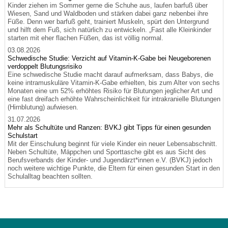
Kinder ziehen im Sommer gerne die Schuhe aus, laufen barfuß über
Wiesen, Sand und Waldboden und stärken dabei ganz nebenbei ihre
Füße. Denn wer barfuß geht, trainiert Muskeln, spürt den Untergrund
und hilft dem Fuß, sich natürlich zu entwickeln. „Fast alle Kleinkinder
starten mit eher flachen Füßen, das ist völlig normal.
03.08.2026
Schwedische Studie: Verzicht auf Vitamin-K-Gabe bei Neugeborenen
verdoppelt Blutungsrisiko
Eine schwedische Studie macht darauf aufmerksam, dass Babys, die
keine intramuskuläre Vitamin-K-Gabe erhielten, bis zum Alter von sechs
Monaten eine um 52% erhöhtes Risiko für Blutungen jeglicher Art und
eine fast dreifach erhöhte Wahrscheinlichkeit für intrakranielle Blutungen
(Hirnblutung) aufwiesen.
31.07.2026
Mehr als Schultüte und Ranzen: BVKJ gibt Tipps für einen gesunden
Schulstart
Mit der Einschulung beginnt für viele Kinder ein neuer Lebensabschnitt.
Neben Schultüte, Mäppchen und Sporttasche gibt es aus Sicht des
Berufsverbands der Kinder- und Jugendärzt*innen e.V. (BVKJ) jedoch
noch weitere wichtige Punkte, die Eltern für einen gesunden Start in den
Schulalltag beachten sollten.