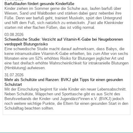
Barfußlaufen fördert gesunde Kinderfüße
Kinder ziehen im Sommer gerne die Schuhe aus, laufen barfuß über
Wiesen, Sand und Waldboden und stärken dabei ganz nebenbei ihre
Füße. Denn wer barfuß geht, trainiert Muskeln, spürt den Untergrund
und hilft dem Fuß, sich natürlich zu entwickeln. „Fast alle Kleinkinder
starten mit eher flachen Füßen, das ist völlig normal.
03.08.2026
Schwedische Studie: Verzicht auf Vitamin-K-Gabe bei Neugeborenen
verdoppelt Blutungsrisiko
Eine schwedische Studie macht darauf aufmerksam, dass Babys, die
keine intramuskuläre Vitamin-K-Gabe erhielten, bis zum Alter von sechs
Monaten eine um 52% erhöhtes Risiko für Blutungen jeglicher Art und
eine fast dreifach erhöhte Wahrscheinlichkeit für intrakranielle Blutungen
(Hirnblutung) aufwiesen.
31.07.2026
Mehr als Schultüte und Ranzen: BVKJ gibt Tipps für einen gesunden
Schulstart
Mit der Einschulung beginnt für viele Kinder ein neuer Lebensabschnitt.
Neben Schultüte, Mäppchen und Sporttasche gibt es aus Sicht des
Berufsverbands der Kinder- und Jugendärzt*innen e.V. (BVKJ) jedoch
noch weitere wichtige Punkte, die Eltern für einen gesunden Start in den
Schulalltag beachten sollten.