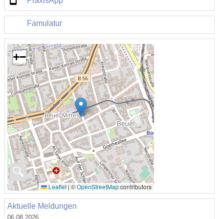
PraxisApp
Famulatur
+
−
🔍
Leaflet
|
©
OpenStreetMap
contributors
Aktuelle Meldungen
06.08.2026