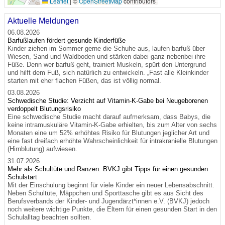
Leaflet
|
©
OpenStreetMap
contributors
Aktuelle Meldungen
06.08.2026
Barfußlaufen fördert gesunde Kinderfüße
Kinder ziehen im Sommer gerne die Schuhe aus, laufen barfuß über
Wiesen, Sand und Waldboden und stärken dabei ganz nebenbei ihre
Füße. Denn wer barfuß geht, trainiert Muskeln, spürt den Untergrund
und hilft dem Fuß, sich natürlich zu entwickeln. „Fast alle Kleinkinder
starten mit eher flachen Füßen, das ist völlig normal.
03.08.2026
Schwedische Studie: Verzicht auf Vitamin-K-Gabe bei Neugeborenen
verdoppelt Blutungsrisiko
Eine schwedische Studie macht darauf aufmerksam, dass Babys, die
keine intramuskuläre Vitamin-K-Gabe erhielten, bis zum Alter von sechs
Monaten eine um 52% erhöhtes Risiko für Blutungen jeglicher Art und
eine fast dreifach erhöhte Wahrscheinlichkeit für intrakranielle Blutungen
(Hirnblutung) aufwiesen.
31.07.2026
Mehr als Schultüte und Ranzen: BVKJ gibt Tipps für einen gesunden
Schulstart
Mit der Einschulung beginnt für viele Kinder ein neuer Lebensabschnitt.
Neben Schultüte, Mäppchen und Sporttasche gibt es aus Sicht des
Berufsverbands der Kinder- und Jugendärzt*innen e.V. (BVKJ) jedoch
noch weitere wichtige Punkte, die Eltern für einen gesunden Start in den
Schulalltag beachten sollten.