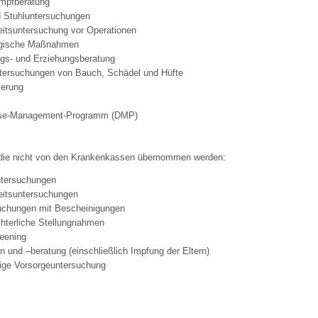
Impfberatung
nd Stuhluntersuchungen
eitsuntersuchung vor Operationen
 Bildschirmmediengebrauch
urgische Maßnahmen
ungs- und Erziehungsberatung
ntersuchungen von Bauch, Schädel und Hüfte
ierung
se-Management-Programm (DMP)
rsorgen
ie nicht von den Krankenkassen übernommen werden:
ntersuchungen
erinnerung
der
eitsuntersuchungen
uchungen mit Bescheinigungen
chterliche Stellungnahmen
ormationsflyer
reening
 und –beratung (einschließlich Impfung der Eltern)
ge Vorsorgeuntersuchung
d gestalten