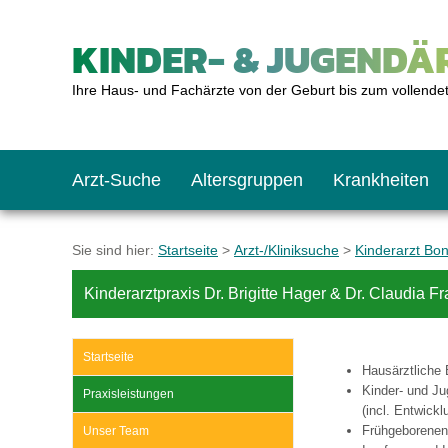
KINDER- & JUGENDÄR
Ihre Haus- und Fachärzte von der Geburt bis zum vollende
Arzt-Suche
Altersgruppen
Krankheiten
Das erste Jahr
Baby: U1 bis U6
Impfkalender
Notrufnummern
Notdienste
BMI-Rechner
Sie sind hier:
Startseite
>
Arzt-/Kliniksuche
>
Kinderarzt Bo
Kinderarztpraxis Dr. Brigitte Hager & Dr. Claudia 
Kleinkinder
Kleinkind: U7 bis 
Impfen: Wann und w
Giftnotruf
Sozialpädiatrie
Körpergrößen-Rec
Startseite
Hausärztliche 
Schulkinder
Schulkind: U10 bi
Was muss man bea
Hausapotheke
Gesundheitsämter
Blutdruckrechner
Kinder- und J
Praxisleistungen
(incl. Entwick
Frühgeborenen
Unser Team
Jugendliche
Teenager: J1 bis J
Impfreaktionen
Sofortmaßnahmen
Link-Tipps
Wachstum-Rechne