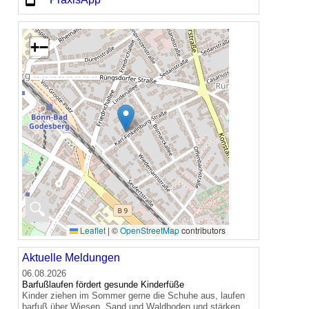
+
−
🔍
Leaflet
|
©
OpenStreetMap
contributors
Aktuelle Meldungen
06.08.2026
Barfußlaufen fördert gesunde Kinderfüße
Kinder ziehen im Sommer gerne die Schuhe aus, laufen
barfuß über Wiesen, Sand und Waldboden und stärken