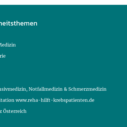
heitsthemen
Medizin
rie
ensivmedizin, Notfallmedizin & Schmerzmedizin
itation www.reha-hilft-krebspatienten.de
 Österreich