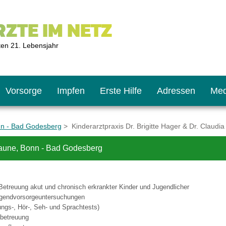
ZTE IM NETZ
ten 21. Lebensjahr
Vorsorge
Impfen
Erste Hilfe
Adressen
Med
nn - Bad Godesberg
> Kinderarztpraxis Dr. Brigitte Hager & Dr. Claud
Fraune, Bonn - Bad Godesberg
U9
ie oft?
hner
Betreuung akut und chronisch erkrankter Kinder und Jugendlicher
s U11
chten?
ugendvorsorgeuntersuchungen
lungs-, Hör-, Seh- und Sprachtests)
betreuung
2
r