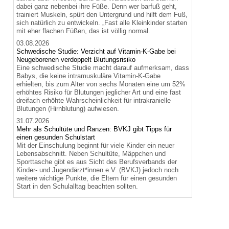
dabei ganz nebenbei ihre Füße. Denn wer barfuß geht,
trainiert Muskeln, spürt den Untergrund und hilft dem Fuß,
sich natürlich zu entwickeln. „Fast alle Kleinkinder starten
mit eher flachen Füßen, das ist völlig normal.
03.08.2026
Schwedische Studie: Verzicht auf Vitamin-K-Gabe bei
Neugeborenen verdoppelt Blutungsrisiko
Eine schwedische Studie macht darauf aufmerksam, dass
Babys, die keine intramuskuläre Vitamin-K-Gabe
erhielten, bis zum Alter von sechs Monaten eine um 52%
erhöhtes Risiko für Blutungen jeglicher Art und eine fast
dreifach erhöhte Wahrscheinlichkeit für intrakranielle
Blutungen (Hirnblutung) aufwiesen.
31.07.2026
Mehr als Schultüte und Ranzen: BVKJ gibt Tipps für
einen gesunden Schulstart
Mit der Einschulung beginnt für viele Kinder ein neuer
Lebensabschnitt. Neben Schultüte, Mäppchen und
Sporttasche gibt es aus Sicht des Berufsverbands der
Kinder- und Jugendärzt*innen e.V. (BVKJ) jedoch noch
weitere wichtige Punkte, die Eltern für einen gesunden
Start in den Schulalltag beachten sollten.