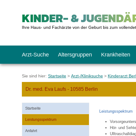
KINDER- & JUGENDÄR
Ihre Haus- und Fachärzte von der Geburt bis zum vollende
Arzt-Suche
Altersgruppen
Krankheiten
Das erste Jahr
Baby: U1 bis U6
Impfkalender
Notrufnummern
Notdienste
BMI-Rechner
Sie sind hier:
Startseite
>
Arzt-/Kliniksuche
>
Kinderarzt Berl
Dr. med. Eva Laufs - 10585 Berlin
Kleinkinder
Kleinkind: U7 bis 
Impfen: Wann und w
Giftnotruf
Sozialpädiatrie
Körpergrößen-Rec
Startseite
Leistungsspektrum
Schulkinder
Schulkind: U10 bi
Was muss man bea
Hausapotheke
Gesundheitsämter
Blutdruckrechner
Leistungsspektrum
Vorsorgeunter
Hör- und Sehte
Anfahrt
Jugendliche
Teenager: J1 bis J
Impfreaktionen
Sofortmaßnahmen
Link-Tipps
Wachstum-Rechne
Ulltraschalldi