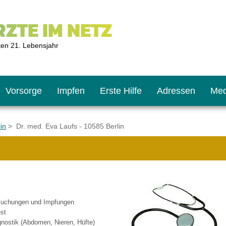
ZTE IM NETZ
ten 21. Lebensjahr
Vorsorge
Impfen
Erste Hilfe
Adressen
Med
in
> Dr. med. Eva Laufs - 10585 Berlin
U9
ie oft?
hner
s U11
chten?
suchungen und Impfungen
st
2
r
agnostik (Abdomen, Nieren, Hüfte)