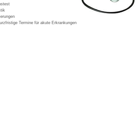
nstest
tik
ierungen
 Bildschirmmediengebrauch
kurzfristige Termine für akute Erkrankungen
rsorgen
erinnerung
der
ormationsflyer
d gestalten