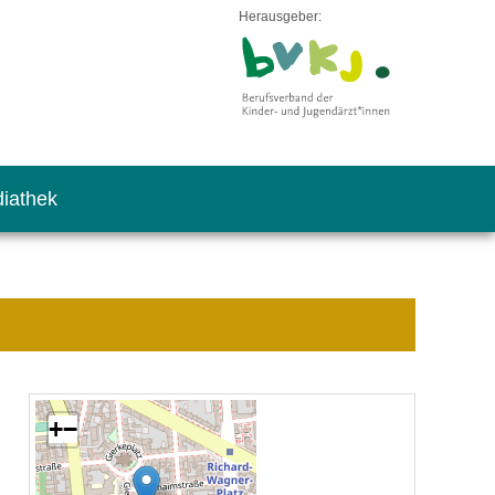
Herausgeber:
iathek
+
−