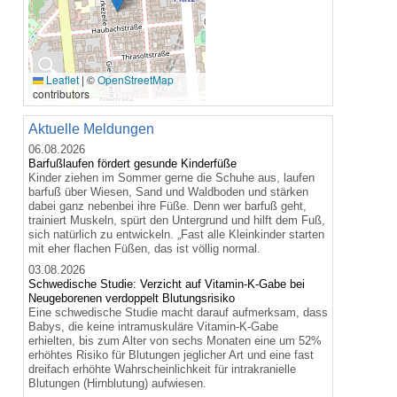
🔍
Leaflet
|
©
OpenStreetMap
contributors
Aktuelle Meldungen
06.08.2026
Barfußlaufen fördert gesunde Kinderfüße
Kinder ziehen im Sommer gerne die Schuhe aus, laufen
barfuß über Wiesen, Sand und Waldboden und stärken
dabei ganz nebenbei ihre Füße. Denn wer barfuß geht,
trainiert Muskeln, spürt den Untergrund und hilft dem Fuß,
sich natürlich zu entwickeln. „Fast alle Kleinkinder starten
mit eher flachen Füßen, das ist völlig normal.
03.08.2026
Schwedische Studie: Verzicht auf Vitamin-K-Gabe bei
Neugeborenen verdoppelt Blutungsrisiko
Eine schwedische Studie macht darauf aufmerksam, dass
Babys, die keine intramuskuläre Vitamin-K-Gabe
erhielten, bis zum Alter von sechs Monaten eine um 52%
erhöhtes Risiko für Blutungen jeglicher Art und eine fast
dreifach erhöhte Wahrscheinlichkeit für intrakranielle
Blutungen (Hirnblutung) aufwiesen.